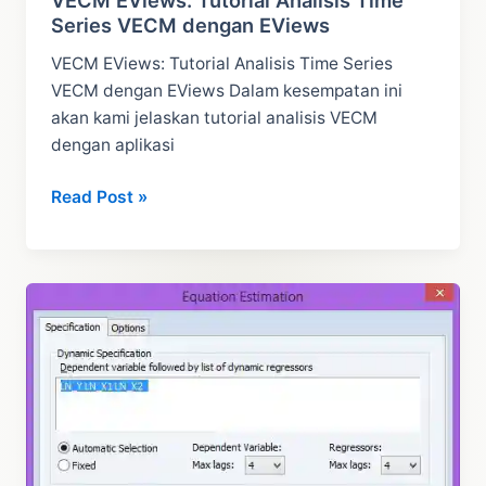
VECM EViews: Tutorial Analisis Time
Series VECM dengan EViews
VECM EViews: Tutorial Analisis Time Series
VECM dengan EViews Dalam kesempatan ini
akan kami jelaskan tutorial analisis VECM
dengan aplikasi
VECM
Read Post »
EViews:
Tutorial
Analisis
Time
Series
VECM
dengan
EViews