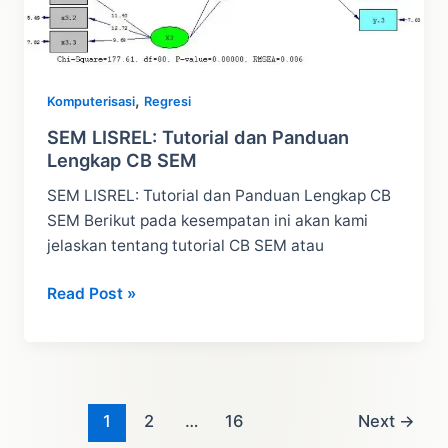
,
Komputerisasi
Regresi
SEM LISREL: Tutorial dan Panduan
Lengkap CB SEM
SEM LISREL: Tutorial dan Panduan Lengkap CB
SEM Berikut pada kesempatan ini akan kami
jelaskan tentang tutorial CB SEM atau
SEM
Read Post »
LISREL:
Tutorial
dan
Panduan
Lengkap
1
2
…
16
Next
→
CB