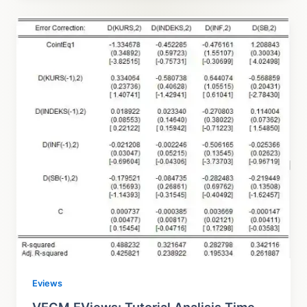
Penjelasan,
Tutorial
dan
Panduan
Lengkap
Eviews