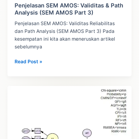
Penjelasan SEM AMOS: Validitas & Path
Analysis (SEM AMOS Part 3)
Penjelasan SEM AMOS: Validitas Reliabilitas
dan Path Analysis (SEM AMOS Part 3) Pada
kesempatan ini kita akan meneruskan artikel
sebelumnya
Penjelasan
Read Post »
SEM
AMOS:
Validitas
&
Path
Analysis
(SEM
AMOS
Part
3)