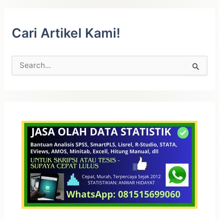
SEM
Cari Artikel Kami!
C
a
r
i
u
n
t
u
k
: