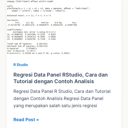
Tutorial,
Uji
Asumsi
dan
Penjelasan
R Studio
Regresi Data Panel RStudio, Cara dan
Tutorial dengan Contoh Analisis
Regresi Data Panel R Studio, Cara dan Tutorial
dengan Contoh Analisis Regresi Data Panel
yang merupakan salah satu jenis regresi
Regresi
Read Post »
Data