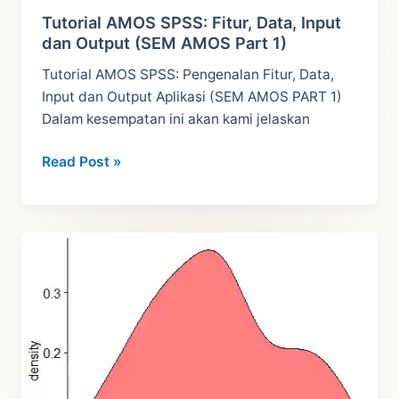
Tutorial AMOS SPSS: Fitur, Data, Input
dan Output (SEM AMOS Part 1)
Tutorial AMOS SPSS: Pengenalan Fitur, Data,
Input dan Output Aplikasi (SEM AMOS PART 1)
Dalam kesempatan ini akan kami jelaskan
Tutorial
Read Post »
AMOS
SPSS:
Fitur,
Data,
Input
dan
Output
(SEM
AMOS
Part