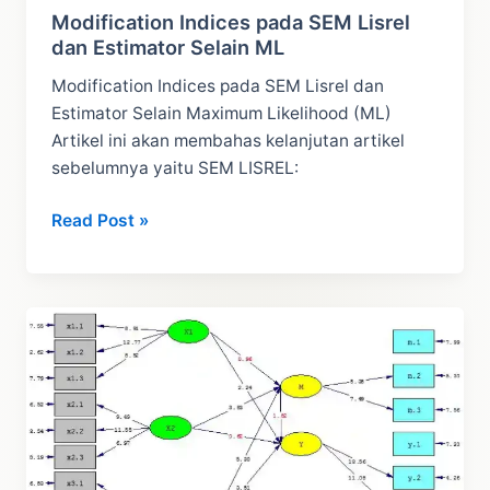
Modification Indices pada SEM Lisrel
dan Estimator Selain ML
Modification Indices pada SEM Lisrel dan
Estimator Selain Maximum Likelihood (ML)
Artikel ini akan membahas kelanjutan artikel
sebelumnya yaitu SEM LISREL:
Modification
Read Post »
Indices
pada
SEM
Lisrel
dan
Estimator
Selain
ML