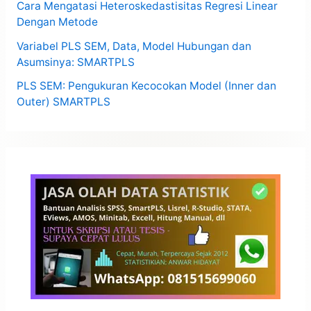
Cara Mengatasi Heteroskedastisitas Regresi Linear
Dengan Metode
Variabel PLS SEM, Data, Model Hubungan dan
Asumsinya: SMARTPLS
PLS SEM: Pengukuran Kecocokan Model (Inner dan
Outer) SMARTPLS