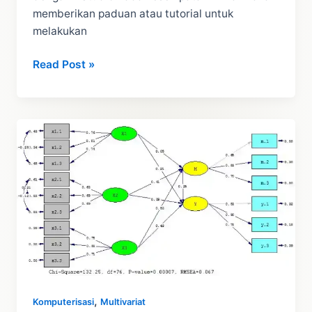
memberikan paduan atau tutorial untuk
melakukan
SEM
Read Post »
RStudio:
Tutorial
dan
Panduan
CB
SEM
dengan
RStudio
,
Komputerisasi
Multivariat