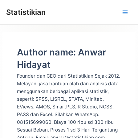
Lewati
Statistikian
ke
konten
Author name: Anwar
Hidayat
Founder dan CEO dari Statistikian Sejak 2012.
Melayani jasa bantuan olah dan analisis data
menggunakan berbagai aplikasi statistik,
seperti: SPSS, LISREL, STATA, Minitab,
EViews, AMOS, SmartPLS, R Studio, NCSS,
PASS dan Excel. Silahkan WhatsApp:
081515699060. Biaya 100 ribu sd 300 ribu
Sesuai Beban. Proses 1 sd 3 Hari Tergantung
Antrian. Email: anwar@statistikian.com.