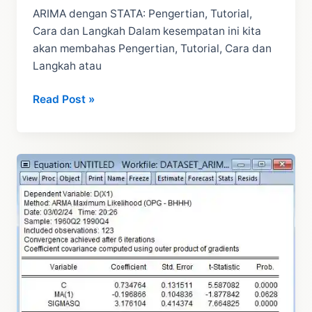
ARIMA dengan STATA: Pengertian, Tutorial,
Cara dan Langkah Dalam kesempatan ini kita
akan membahas Pengertian, Tutorial, Cara dan
Langkah atau
ARIMA
Read Post »
dengan
STATA:
Pengertian,
Tutorial,
Cara
dan
Langkah