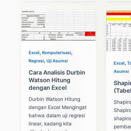
Sum
Pembanding
Test
,
,
Excel
Komputerisasi
,
Regresi
Uji Asumsi
,
Excel
Ta
Asumsi
Cara Analisis Durbin
Watson Hitung
Shapi
dengan Excel
(Tabel
Durbin Watson Hitung
Shapiro
dengan Excel Mengingat
Shapiro
bahwa dalam uji regresi
shapiro
linear, kadang kita
pemban