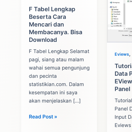
F Tabel Lengkap
Beserta Cara
Mencari dan
Membacanya. Bisa
Download
F Tabel Lengkap Selamat
,
Eviews
pagi, siang atau malam
Tutori
wahai semua pengunjung
Data 
dan pecinta
EView
statistikian.com. Dalam
Panel
kesempatan ini saya
Tutoria
akan menjelaskan […]
Panel 
F
Read Post »
Input 
Tabel
Eviews