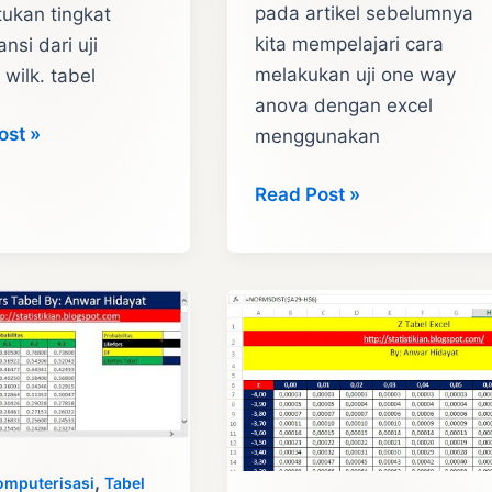
pada artikel sebelumnya
ukan tingkat
kita mempelajari cara
ansi dari uji
melakukan uji one way
 wilk. tabel
anova dengan excel
o
ost »
menggunakan
Hitung
Read Post »
Manual
One
o
Way
Anova
–
Uji
ANOVA
dengan
Excel
,
omputerisasi
Tabel