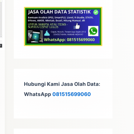
t
u
k
:
Hubungi Kami Jasa Olah Data:
WhatsApp
081515699060