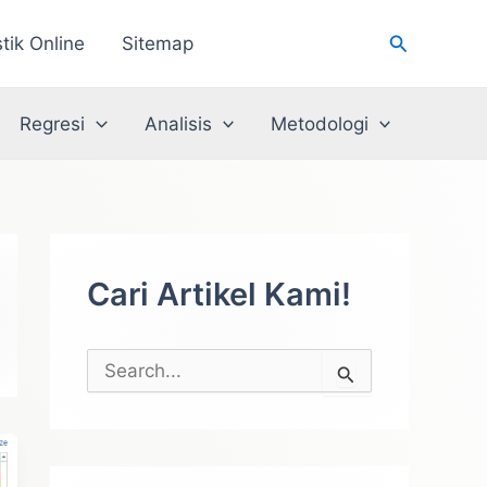
Cari
stik Online
Sitemap
Regresi
Analisis
Metodologi
Cari Artikel Kami!
C
a
r
i
u
n