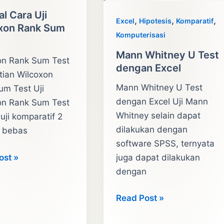
al Cara Uji
,
,
,
Excel
Hipotesis
Komparatif
xon Rank Sum
Komputerisasi
Mann Whitney U Test
on Rank Sum Test
dengan Excel
tian Wilcoxon
Mann Whitney U Test
um Test Uji
dengan Excel Uji Mann
on Rank Sum Test
Whitney selain dapat
uji komparatif 2
dilakukan dengan
 bebas
software SPSS, ternyata
l
ost »
juga dapat dilakukan
dengan
Mann
Read Post »
on
Whitney