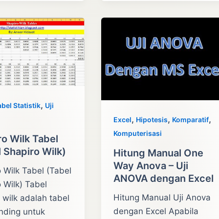
U
Test
dengan
Excel
,
bel Statistik
Uji
,
,
,
Excel
Hipotesis
Komparatif
Komputerisasi
ro Wilk Tabel
 Shapiro Wilk)
Hitung Manual One
Way Anova – Uji
 Wilk Tabel (Tabel
ANOVA dengan Excel
 Wilk) Tabel
Hitung Manual Uji Anova
 wilk adalah tabel
dengan Excel Apabila
ding untuk