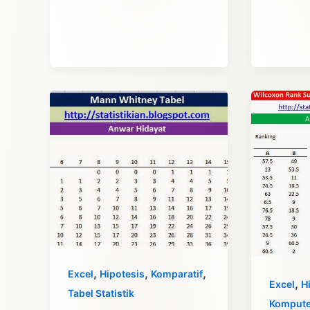
Student
T
Test
dengan
Excel
,
,
,
Excel
Hipotesis
Komparatif
,
Excel
H
Tabel Statistik
Kompute