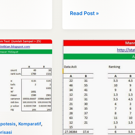
Wilcoxon
Read Post »
Table
–
Contoh
Tabel
Wilcoxon
Dan
Cara
Baca
,
,
ipotesis
Komparatif
risasi