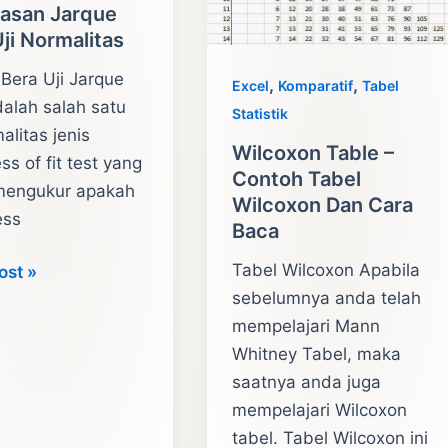
lasan Jarque
ji Normalitas
Bera Uji Jarque
,
,
Excel
Komparatif
Tabel
alah salah satu
Statistik
malitas jenis
Wilcoxon Table –
s of fit test yang
Contoh Tabel
engukur apakah
Wilcoxon Dan Cara
ess
Baca
Tabel Wilcoxon Apabila
tian
ost »
sebelumnya anda telah
mempelajari Mann
asan
Whitney Tabel, maka
saatnya anda juga
mempelajari Wilcoxon
tabel. Tabel Wilcoxon ini
itas