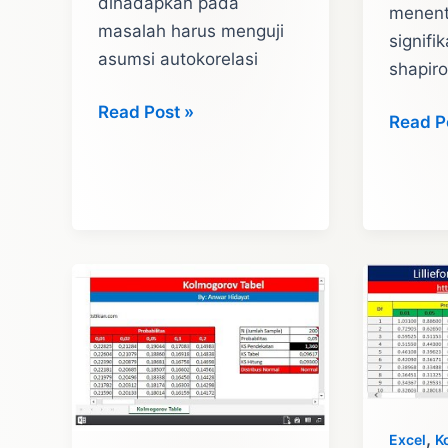
dihadapkan pada
menent
masalah harus menguji
signifik
asumsi autokorelasi
shapiro
Cara
Read Post »
Shapir
Read P
Analisis
Wilk
Durbin
Tabel
Watson
(Tabel
Hitung
Shapir
dengan
Wilk)
Excel
,
Excel
K