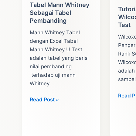
Tabel Mann Whitney
Tutori
Sebagai Tabel
Wilco
Pembanding
Test
Mann Whitney Tabel
Wilcox
dengan Excel Tabel
Penger
Mann Whitney U Test
Rank S
adalah tabel yang berisi
Wilcox
nilai pembanding
adalah 
terhadap uji mann
sampel
Whitney
Tutoria
Read P
Tabel
Read Post »
Cara
Mann
Uji
Whitney
Wilcox
Sebagai
Rank
Tabel