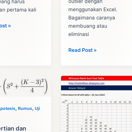
outlier dengan
yang harus
menggunakan Excel.
an pertama kali
Bagaimana caranya
l
ost »
membuang atau
eliminasi
Cara
Read Post »
Mengatasi
Outlier
n
Dengan
:
Excel
i
,
,
ipotesis
Rumus
Uji
rtian dan