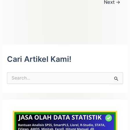
Next
→
Cari Artikel Kami!
C
a
r
i
u
n
t
u
k
: