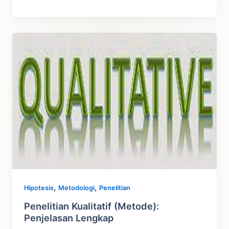
Penelitian
Adalah:
Pengertian,
Jenis,
Contoh
,
,
Hipotesis
Metodologi
Penelitian
Penelitian Kualitatif (Metode):
Penjelasan Lengkap