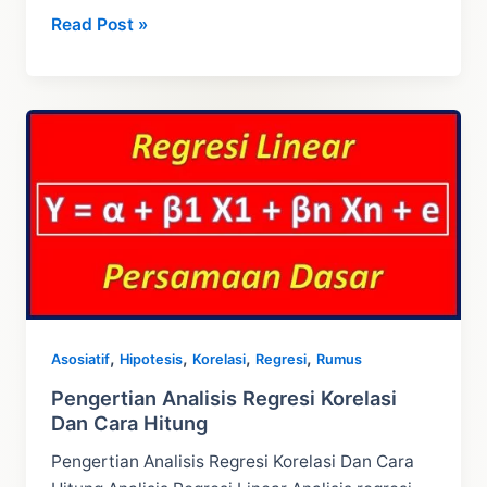
Penjelasan
Read Post »
dan
Contoh
Rumus
Koreksi
Yates
–
Chi
Square
,
,
,
,
Asosiatif
Hipotesis
Korelasi
Regresi
Rumus
Pengertian Analisis Regresi Korelasi
Dan Cara Hitung
Pengertian Analisis Regresi Korelasi Dan Cara