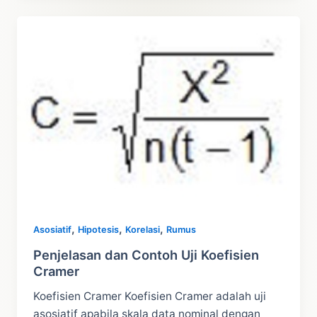
Kruskall
dan
Cara
Hitung
,
,
,
Asosiatif
Hipotesis
Korelasi
Rumus
Penjelasan dan Contoh Uji Koefisien
Cramer
Koefisien Cramer Koefisien Cramer adalah uji
asosiatif apabila skala data nominal dengan