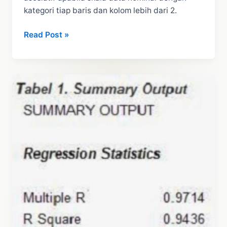
kategori tiap baris dan kolom lebih dari 2.
Penjelasan
Read Post »
dan
Contoh
Uji
Koefisien
Cramer