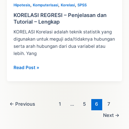
,
,
,
Hipotesis
Komputerisasi
Korelasi
SPSS
KORELASI REGRESI – Penjelasan dan
Tutorial – Lengkap
KORELASI Korelasi adalah teknik statistik yang
digunakan untuk meguji ada/tidaknya hubungan
serta arah hubungan dari dua variabel atau
lebih. Yang
KORELASI
Read Post »
REGRESI
–
Penjelasan
dan
Tutorial
←
Previous
1
…
5
6
7
–
Next
→
Lengkap