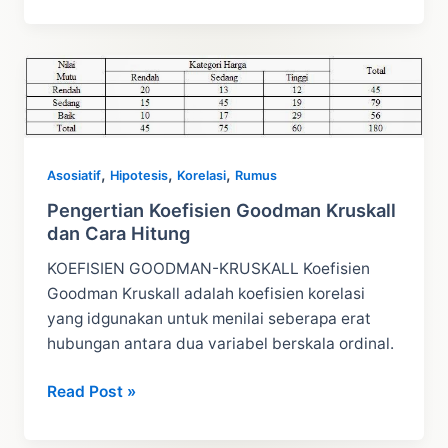
Uji
Eta
Dan
Contoh
Penerapan
Rumus
Uji
,
,
,
Eta
Asosiatif
Hipotesis
Korelasi
Rumus
Pengertian Koefisien Goodman Kruskall
dan Cara Hitung
KOEFISIEN GOODMAN-KRUSKALL Koefisien
Goodman Kruskall adalah koefisien korelasi
yang idgunakan untuk menilai seberapa erat
hubungan antara dua variabel berskala ordinal.
Pengertian
Read Post »
Koefisien
Goodman