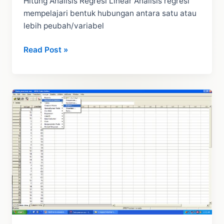
Hitung Analisis Regresi Linear Analisis regresi
mempelajari bentuk hubungan antara satu atau
lebih peubah/variabel
Pengertian
Read Post »
Analisis
Regresi
Korelasi
Dan
Cara
Hitung