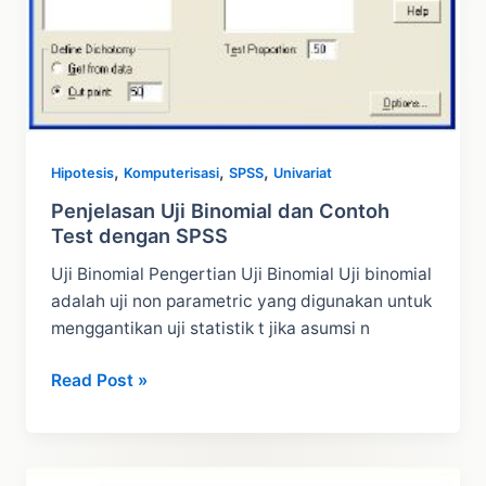
,
,
,
Hipotesis
Komputerisasi
SPSS
Univariat
Penjelasan Uji Binomial dan Contoh
Test dengan SPSS
Uji Binomial Pengertian Uji Binomial Uji binomial
adalah uji non parametric yang digunakan untuk
menggantikan uji statistik t jika asumsi n
Penjelasan
Read Post »
Uji
Binomial
dan