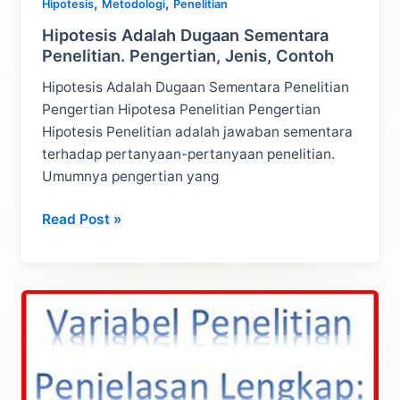
,
,
Hipotesis
Metodologi
Penelitian
Hipotesis Adalah Dugaan Sementara
Penelitian. Pengertian, Jenis, Contoh
Hipotesis Adalah Dugaan Sementara Penelitian
Pengertian Hipotesa Penelitian Pengertian
Hipotesis Penelitian adalah jawaban sementara
terhadap pertanyaan-pertanyaan penelitian.
Umumnya pengertian yang
Hipotesis
Read Post »
Adalah
Dugaan
Sementara
Penelitian.
Pengertian,
Jenis,
Contoh