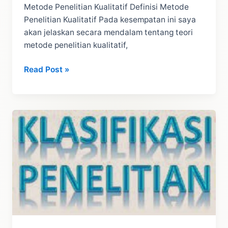
Metode Penelitian Kualitatif Definisi Metode
Penelitian Kualitatif Pada kesempatan ini saya
akan jelaskan secara mendalam tentang teori
metode penelitian kualitatif,
Penelitian
Read Post »
Kualitatif
(Metode):
Penjelasan
Lengkap