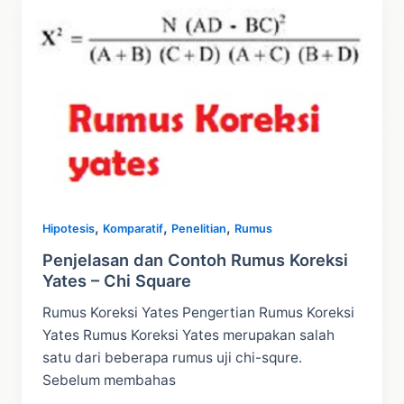
Toolpak
di
Excel
2007
–
2013
,
,
,
Hipotesis
Komparatif
Penelitian
Rumus
Penjelasan dan Contoh Rumus Koreksi
Yates – Chi Square
Rumus Koreksi Yates Pengertian Rumus Koreksi
Yates Rumus Koreksi Yates merupakan salah
satu dari beberapa rumus uji chi-squre.
Sebelum membahas