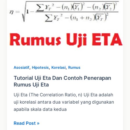
Contoh
Test
dengan
SPSS
,
,
,
Asosiatif
Hipotesis
Korelasi
Rumus
Tutorial Uji Eta Dan Contoh Penerapan
Rumus Uji Eta
Uji Eta (The Correlation Ratio, n) Uji Eta adalah
uji korelasi antara dua variabel yang digunakan
apabila skala data kedua
Tutorial
Read Post »