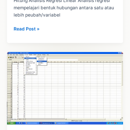
Hitung Analisis Regresi Linear Analisis regresi
mempelajari bentuk hubungan antara satu atau
lebih peubah/variabel
Pengertian
Read Post »
Analisis
Regresi
Korelasi
Dan
Cara
Hitung