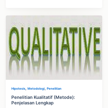
Penelitian
Adalah:
Pengertian,
Jenis,
Contoh
,
,
Hipotesis
Metodologi
Penelitian
Penelitian Kualitatif (Metode):
Penjelasan Lengkap