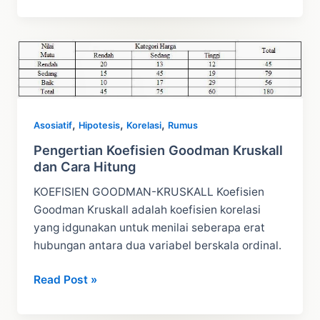
Uji
Eta
Dan
Contoh
Penerapan
Rumus
Uji
,
,
,
Eta
Asosiatif
Hipotesis
Korelasi
Rumus
Pengertian Koefisien Goodman Kruskall
dan Cara Hitung
KOEFISIEN GOODMAN-KRUSKALL Koefisien
Goodman Kruskall adalah koefisien korelasi
yang idgunakan untuk menilai seberapa erat
hubungan antara dua variabel berskala ordinal.
Pengertian
Read Post »
Koefisien
Goodman