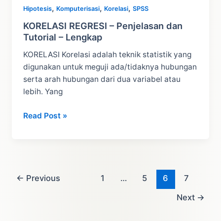
,
,
,
Hipotesis
Komputerisasi
Korelasi
SPSS
KORELASI REGRESI – Penjelasan dan
Tutorial – Lengkap
KORELASI Korelasi adalah teknik statistik yang
digunakan untuk meguji ada/tidaknya hubungan
serta arah hubungan dari dua variabel atau
lebih. Yang
KORELASI
Read Post »
REGRESI
–
Penjelasan
dan
Tutorial
←
Previous
1
…
5
6
7
–
Next
→
Lengkap