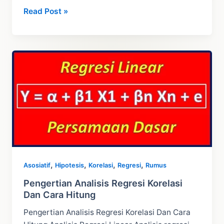
Penjelasan
Read Post »
dan
Contoh
Rumus
Koreksi
Yates
–
Chi
Square
,
,
,
,
Asosiatif
Hipotesis
Korelasi
Regresi
Rumus
Pengertian Analisis Regresi Korelasi
Dan Cara Hitung
Pengertian Analisis Regresi Korelasi Dan Cara