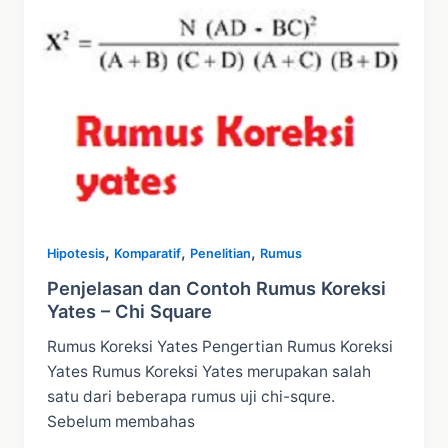
Toolpak
di
Excel
2007
–
2013
,
,
,
Hipotesis
Komparatif
Penelitian
Rumus
Penjelasan dan Contoh Rumus Koreksi
Yates – Chi Square
Rumus Koreksi Yates Pengertian Rumus Koreksi
Yates Rumus Koreksi Yates merupakan salah
satu dari beberapa rumus uji chi-squre.
Sebelum membahas