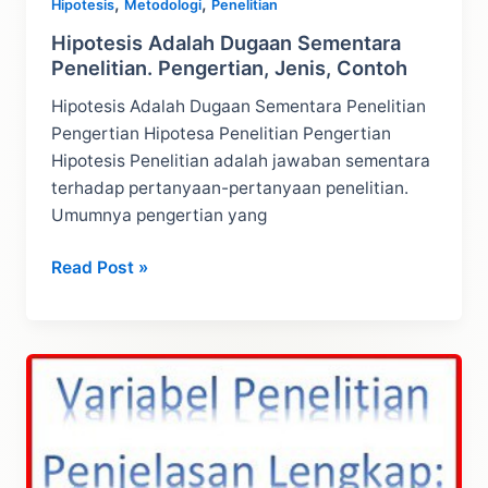
,
,
Hipotesis
Metodologi
Penelitian
Hipotesis Adalah Dugaan Sementara
Penelitian. Pengertian, Jenis, Contoh
Hipotesis Adalah Dugaan Sementara Penelitian
Pengertian Hipotesa Penelitian Pengertian
Hipotesis Penelitian adalah jawaban sementara
terhadap pertanyaan-pertanyaan penelitian.
Umumnya pengertian yang
Hipotesis
Read Post »
Adalah
Dugaan
Sementara
Penelitian.
Pengertian,
Jenis,
Contoh