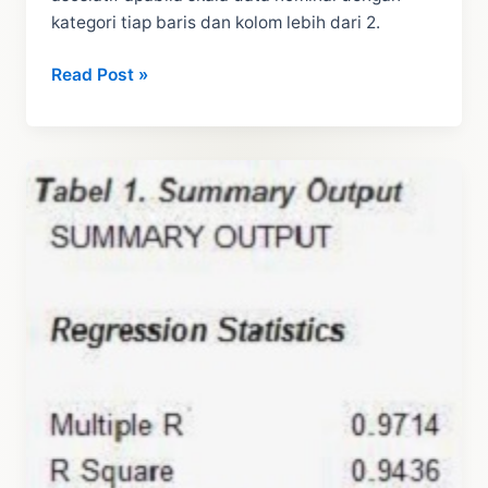
kategori tiap baris dan kolom lebih dari 2.
Penjelasan
Read Post »
dan
Contoh
Uji
Koefisien
Cramer