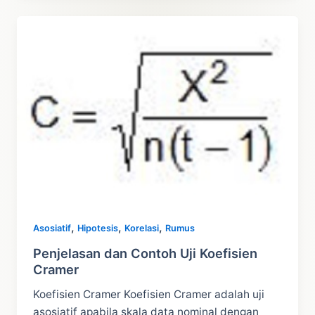
Kruskall
dan
Cara
Hitung
,
,
,
Asosiatif
Hipotesis
Korelasi
Rumus
Penjelasan dan Contoh Uji Koefisien
Cramer
Koefisien Cramer Koefisien Cramer adalah uji
asosiatif apabila skala data nominal dengan