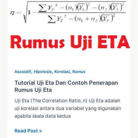
Contoh
Test
dengan
SPSS
,
,
,
Asosiatif
Hipotesis
Korelasi
Rumus
Tutorial Uji Eta Dan Contoh Penerapan
Rumus Uji Eta
Uji Eta (The Correlation Ratio, n) Uji Eta adalah
uji korelasi antara dua variabel yang digunakan
apabila skala data kedua
Tutorial
Read Post »