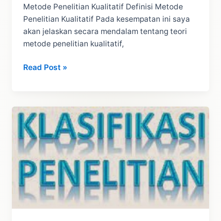
Metode Penelitian Kualitatif Definisi Metode
Penelitian Kualitatif Pada kesempatan ini saya
akan jelaskan secara mendalam tentang teori
metode penelitian kualitatif,
Penelitian
Read Post »
Kualitatif
(Metode):
Penjelasan
Lengkap