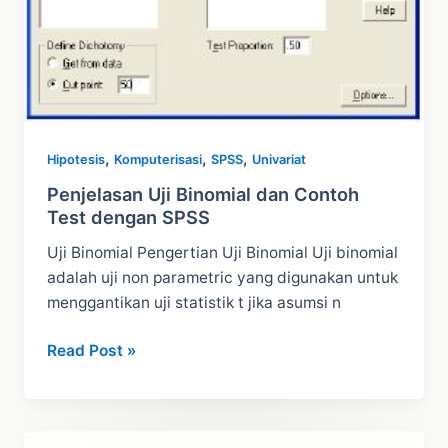
,
,
,
Hipotesis
Komputerisasi
SPSS
Univariat
Penjelasan Uji Binomial dan Contoh
Test dengan SPSS
Uji Binomial Pengertian Uji Binomial Uji binomial
adalah uji non parametric yang digunakan untuk
menggantikan uji statistik t jika asumsi n
Penjelasan
Read Post »
Uji
Binomial
dan