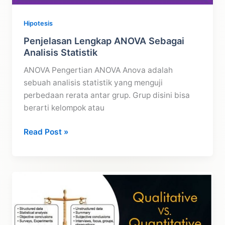
Hipotesis
Penjelasan Lengkap ANOVA Sebagai
Analisis Statistik
ANOVA Pengertian ANOVA Anova adalah
sebuah analisis statistik yang menguji
perbedaan rerata antar grup. Grup disini bisa
berarti kelompok atau
Penjelasan
Read Post »
Lengkap
ANOVA
Sebagai
Analisis
Statistik