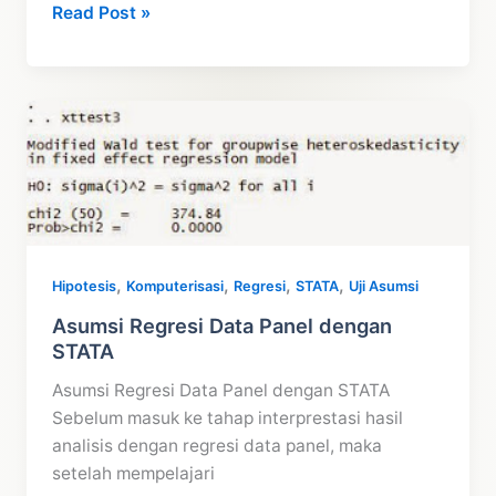
Tutorial
Read Post »
Uji
Cochrane
Orcutt
dengan
SPSS
,
,
,
,
Hipotesis
Komputerisasi
Regresi
STATA
Uji Asumsi
Asumsi Regresi Data Panel dengan
STATA
Asumsi Regresi Data Panel dengan STATA
Sebelum masuk ke tahap interprestasi hasil
analisis dengan regresi data panel, maka
setelah mempelajari