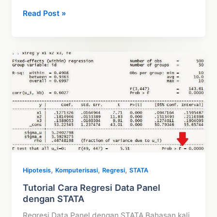
Asumsi
Read Post »
Regresi
Data
Panel
dengan
STATA
,
,
,
Hipotesis
Komputerisasi
Regresi
STATA
Tutorial Cara Regresi Data Panel
dengan STATA
Regresi Data Panel dengan STATA Bahasan kali