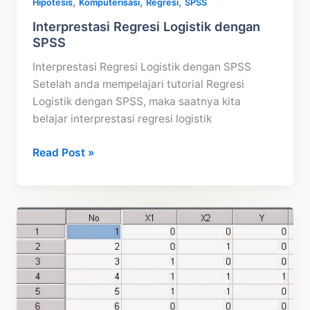
,
,
,
Hipotesis
Komputerisasi
Regresi
SPSS
Interprestasi Regresi Logistik dengan
SPSS
Interprestasi Regresi Logistik dengan SPSS
Setelah anda mempelajari tutorial Regresi
Logistik dengan SPSS, maka saatnya kita
belajar interprestasi regresi logistik
Interprestasi
Read Post »
Regresi
Logistik
dengan
SPSS