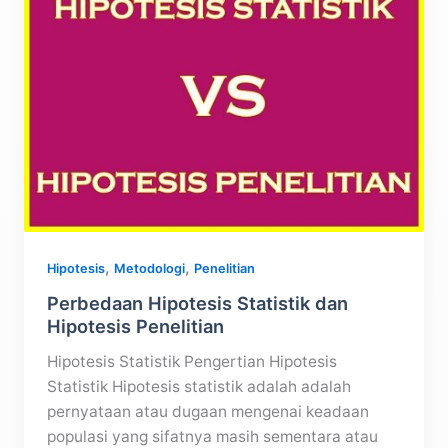
Statistik
Adalah
,
,
Hipotesis
Metodologi
Penelitian
Perbedaan Hipotesis Statistik dan
Hipotesis Penelitian
Hipotesis Statistik Pengertian Hipotesis
Statistik Hipotesis statistik adalah adalah
pernyataan atau dugaan mengenai keadaan
populasi yang sifatnya masih sementara atau