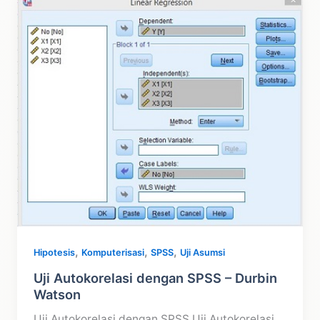
Tujuan,
Jenis,
Manfaat,
Contoh
,
,
,
Hipotesis
Komputerisasi
SPSS
Uji Asumsi
Uji Autokorelasi dengan SPSS – Durbin
Watson
Uji Autokorelasi dengan SPSS Uji Autokorelasi