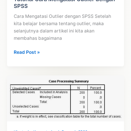
SPSS
Cara Mengatasi Outlier dengan SPSS Setelah
kita belajar bersama tentang outlier, maka
selanjutnya dalam artikel ini kita akan
membahas bagaimana
Tutorial
Read Post »
Cara
Mengatasi
Outlier
dengan
SPSS