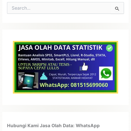
C
a
r
i
u
n
t
u
k
:
Hubungi Kami Jasa Olah Data: WhatsApp