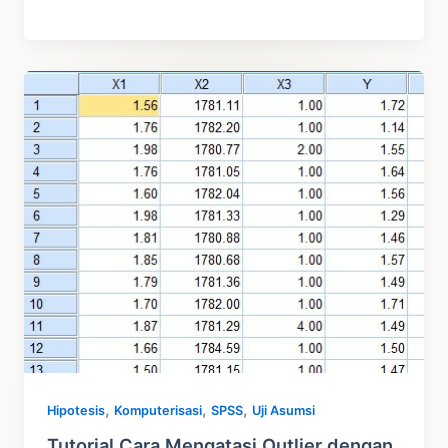
Transformasi
dengan
STATA
Untuk
Asumsi
Regresi
,
,
,
Hipotesis
Komputerisasi
SPSS
Uji Asumsi
Tutorial Cara Mengatasi Outlier dengan