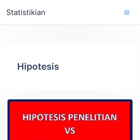
Lewati
Statistikian
ke
konten
Hipotesis