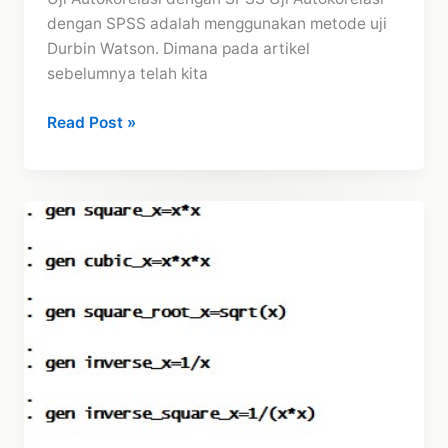
dengan SPSS adalah menggunakan metode uji
Durbin Watson. Dimana pada artikel
sebelumnya telah kita
Uji
Read Post »
Autokorelasi
dengan
SPSS
–
Durbin
Watson