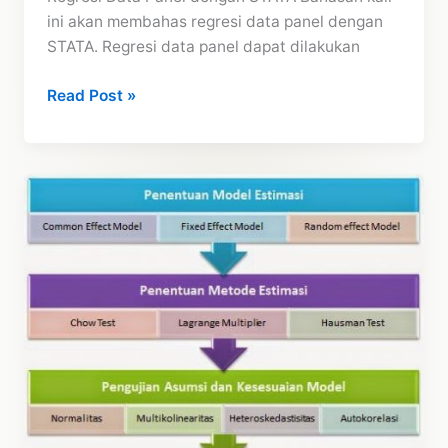
ini akan membahas regresi data panel dengan
STATA. Regresi data panel dapat dilakukan
Tutorial
Read Post »
Cara
Regresi
Data
Panel
dengan
STATA