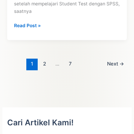
setelah mempelajari Student Test dengan SPSS,
saatnya
Tutorial
Read Post »
Uji
Student
T
Test
dengan
1
2
…
7
Next
→
Excel
Cari Artikel Kami!