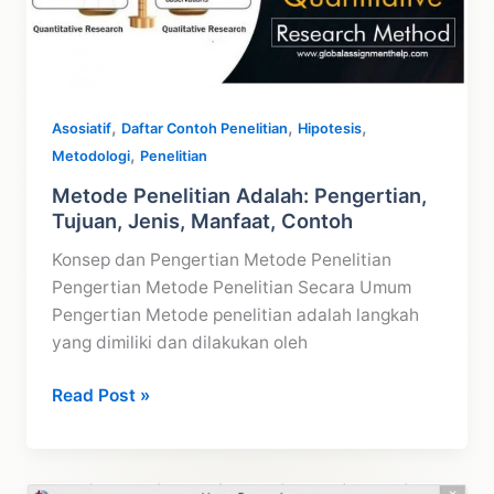
,
,
,
Asosiatif
Daftar Contoh Penelitian
Hipotesis
,
Metodologi
Penelitian
Metode Penelitian Adalah: Pengertian,
Tujuan, Jenis, Manfaat, Contoh
Konsep dan Pengertian Metode Penelitian
Pengertian Metode Penelitian Secara Umum
Pengertian Metode penelitian adalah langkah
yang dimiliki dan dilakukan oleh
Metode
Read Post »
Penelitian
Adalah:
Pengertian,