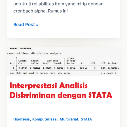
untuk uji reliabilitas item yang mirip dengan
cronbach alpha. Rumus ini
Rumus
Read Post »
KR
20
Dan
Tutorial
Cara
Hitung
Dengan
Excel
,
,
,
Hipotesis
Komputerisasi
Multivariat
STATA