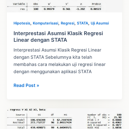
,
,
,
,
Hipotesis
Komputerisasi
Regresi
STATA
Uji Asumsi
Interprestasi Asumsi Klasik Regresi
Linear dengan STATA
Interprestasi Asumsi Klasik Regresi Linear
dengan STATA Sebelumnya kita telah
membahas cara melakukan uji regresi linear
dengan menggunakan aplikasi STATA
Interprestasi
Read Post »
Asumsi
Klasik
Regresi
Linear
dengan
STATA