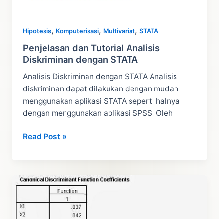
,
,
,
Hipotesis
Komputerisasi
Multivariat
STATA
Penjelasan dan Tutorial Analisis
Diskriminan dengan STATA
Analisis Diskriminan dengan STATA Analisis
diskriminan dapat dilakukan dengan mudah
menggunakan aplikasi STATA seperti halnya
dengan menggunakan aplikasi SPSS. Oleh
Penjelasan
Read Post »
dan
Tutorial
Analisis
Diskriminan
dengan
STATA