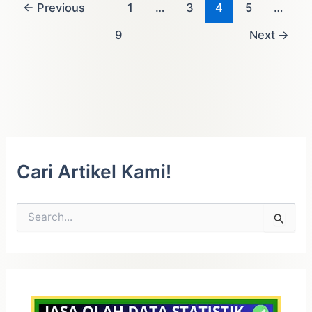
←
Previous
1
…
3
4
5
…
9
Next
→
Cari Artikel Kami!
C
a
r
i
u
n
t
u