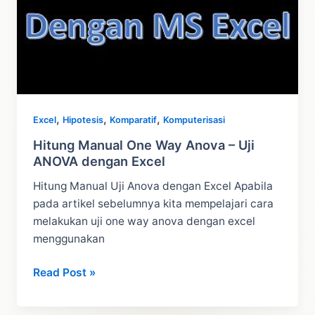
,
,
,
Excel
Hipotesis
Komparatif
Komputerisasi
Hitung Manual One Way Anova – Uji
ANOVA dengan Excel
Hitung Manual Uji Anova dengan Excel Apabila
pada artikel sebelumnya kita mempelajari cara
melakukan uji one way anova dengan excel
menggunakan
Hitung
Read Post »
Manual
One