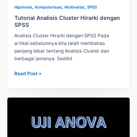
,
,
,
Hipotesis
Komputerisasi
Multivariat
SPSS
Tutorial Analisis Cluster Hirarki dengan
SPSS
Analisis Cluster Hirarki dengan SPSS Pada
artikel sebelumnya kita telah membahas
panjang lebar tentang Analisis Cluster dan
berbagai jenisnya. Sedikit
Tutorial
Read Post »
Analisis
Cluster
Hirarki
dengan
SPSS