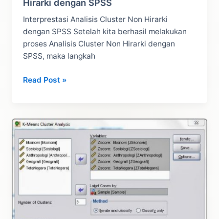
Hirarki dengan SPSS
Interprestasi Analisis Cluster Non Hirarki
dengan SPSS Setelah kita berhasil melakukan
proses Analisis Cluster Non Hirarki dengan
SPSS, maka langkah
Interprestasi
Read Post »
Analisis
Cluster
Non
Hirarki
dengan
SPSS