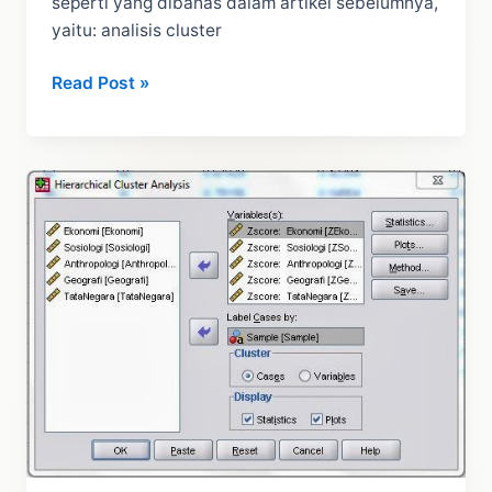
seperti yang dibahas dalam artikel sebelumnya,
yaitu: analisis cluster
Interprestasi
Read Post »
Analisis
Cluster
Hirarki
dengan
SPSS