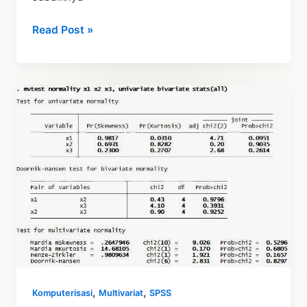
Interprestasi
Read Post »
Output
Analisis
Diskriminan
dengan
SPSS
,
,
Komputerisasi
Multivariat
SPSS