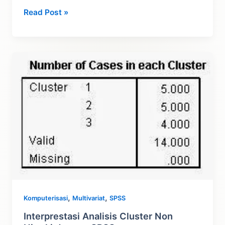
Analisis
Read Post »
Faktor
SPSS
,
,
Komputerisasi
Multivariat
SPSS
Interprestasi Analisis Cluster Non