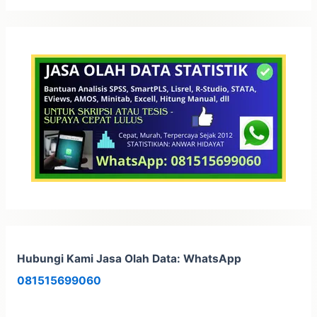
i
u
n
t
u
k
:
Hubungi Kami Jasa Olah Data: WhatsApp
081515699060