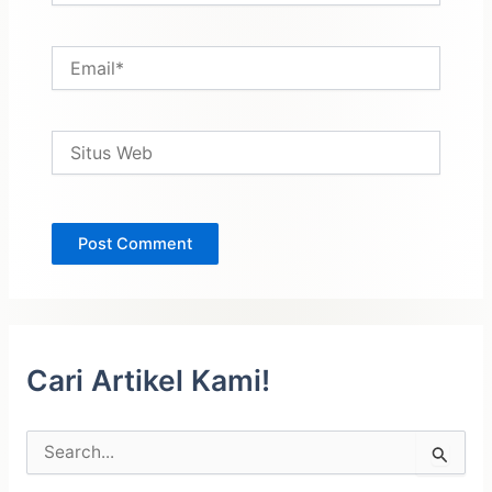
Email*
Situs
Web
Cari Artikel Kami!
C
a
r