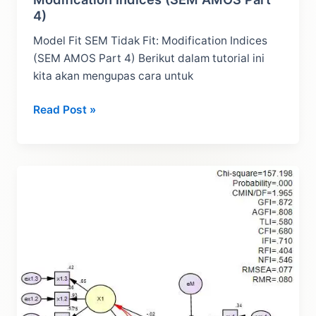
4)
Model Fit SEM Tidak Fit: Modification Indices
(SEM AMOS Part 4) Berikut dalam tutorial ini
kita akan mengupas cara untuk
Model
Read Post »
Fit
SEM
Tidak
Fit:
Cara
Modification
Indices
(SEM
AMOS
Part
4)