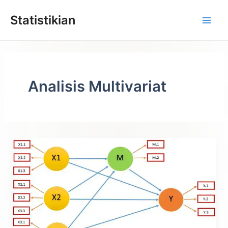
Lewati
Statistikian
ke
konten
Analisis Multivariat