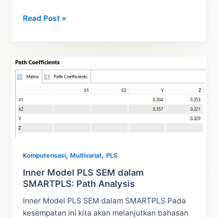
Bootstrapping
Read Post »
PLS
SEM
Metode
Basic
SMARTPLS
,
,
Komputerisasi
Multivariat
PLS
Inner Model PLS SEM dalam
SMARTPLS: Path Analysis
Inner Model PLS SEM dalam SMARTPLS Pada
kesempatan ini kita akan melanjutkan bahasan