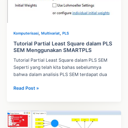
,
,
Komputerisasi
Multivariat
PLS
Tutorial Partial Least Square dalam PLS
SEM Menggunakan SMARTPLS
Tutorial Partial Least Square dalam PLS SEM
Seperti yang telah kita bahas sebelumnya
bahwa dalam analisis PLS SEM terdapat dua
Tutorial
Read Post »
Partial
Least
Square
dalam
PLS