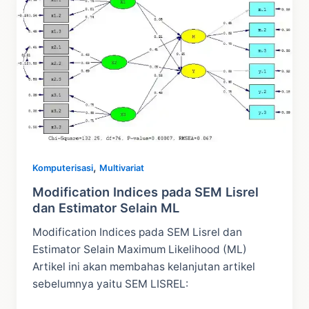
Panduan
CB
SEM
dengan
RStudio
,
Komputerisasi
Multivariat
Modification Indices pada SEM Lisrel
dan Estimator Selain ML
Modification Indices pada SEM Lisrel dan
Estimator Selain Maximum Likelihood (ML)
Artikel ini akan membahas kelanjutan artikel
sebelumnya yaitu SEM LISREL: