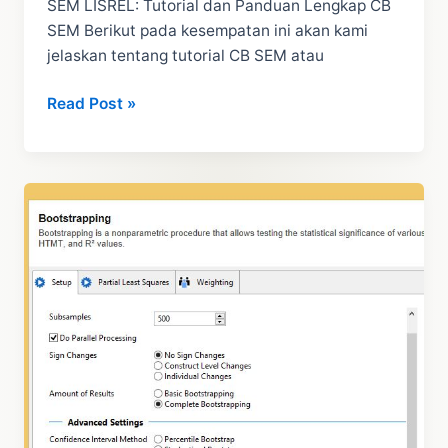
SEM LISREL: Tutorial dan Panduan Lengkap CB
SEM Berikut pada kesempatan ini akan kami
jelaskan tentang tutorial CB SEM atau
SEM
Read Post »
LISREL:
Tutorial
dan
Panduan
Lengkap
CB
SEM