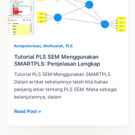
SEM
Menggunakan
SMARTPLS
,
,
Komputerisasi
Multivariat
PLS
Tutorial PLS SEM Menggunakan
SMARTPLS: Penjelasan Lengkap
Tutorial PLS SEM Menggunakan SMARTPLS
Dalam artikel sebelumnya telah kita bahas
panjang lebar tentang PLS SEM. Maka sebagai
kelanjutannya, dalam
Tutorial
Read Post »
PLS
SEM
Menggunakan