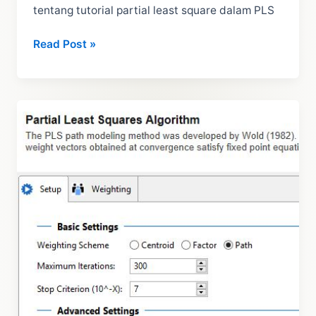
tentang tutorial partial least square dalam PLS
Inner
Read Post »
Model
PLS
SEM
dalam
SMARTPLS:
Path
Analysis