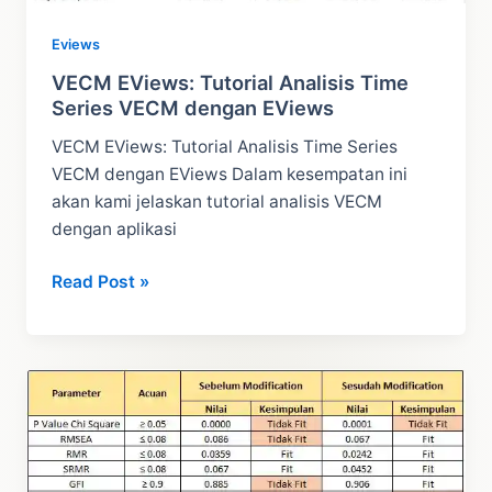
Eviews
VECM EViews: Tutorial Analisis Time
Series VECM dengan EViews
VECM EViews: Tutorial Analisis Time Series
VECM dengan EViews Dalam kesempatan ini
akan kami jelaskan tutorial analisis VECM
dengan aplikasi
VECM
Read Post »
EViews:
Tutorial
Analisis
Time
Series
VECM
dengan