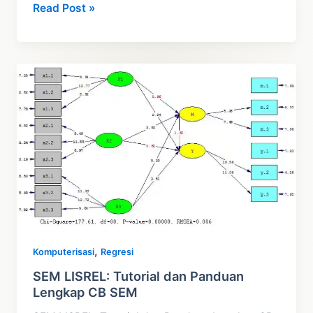
Modification
Read Post »
Indices
pada
SEM
Lisrel
dan
Estimator
Selain
ML
,
Komputerisasi
Regresi
SEM LISREL: Tutorial dan Panduan
Lengkap CB SEM