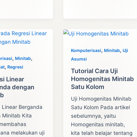
Langkah
y
Uji
n
Kruskall
Wallis
dengan
Minitab
,
,
Komputerisasi
Minitab
Uji
,
,
risasi
Minitab
Asumsi
,
iat
Regresi
Tutorial Cara Uji
Homogenitas Minitab
i Linear
Satu Kolom
nda dengan
ab
Uji Homogenitas Minitab
i Linear Berganda
Satu Kolom Pada artikel
 Minitab Kita
sebelumnya, yaitu
 membahas
Homogenitas minitab,
ana melakukan uji
kita telah belajar tentang