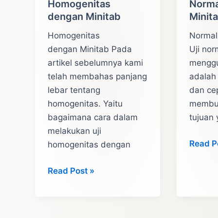
Homogenitas
Norma
dengan Minitab
Minit
Homogenitas
Normal
dengan Minitab Pada
Uji nor
artikel sebelumnya kami
menggu
telah membahas panjang
adalah
lebar tentang
dan ce
homogenitas. Yaitu
membua
bagaimana cara dalam
tujuan
melakukan uji
Tutoria
Read P
homogenitas dengan
Uji
Tutorial
Normal
Read Post »
Uji
Denga
Asumsi
Minitab
Homogenitas