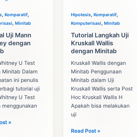
,
,
,
,
s
Komparatif
Hipotesis
Komparatif
,
,
risasi
Minitab
Komputerisasi
Minitab
al Uji Mann
Tutorial Langkah Uji
ey dengan
Kruskall Wallis
ab
dengan Minitab
hitney U Test
Kruskall Wallis dengan
 Minitab Dalam
Minitab Penggunaan
tan ini penulis
Minitab dalam Uji
rbagi tutorial uji
Kruskall Wallis serta Post
hitney U Test
Hoc Kruskall Wallis H
n menggunakan
Apakah bisa melakukan
uji
l
ost »
Tutorial
Read Post »