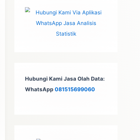
t
u
k
:
Hubungi Kami Jasa Olah Data:
WhatsApp
081515699060