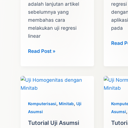
adalah lanjutan artikel
regresi
sebelumnya yang
denga
membahas cara
aplika
melakukan uji regresi
pada
linear
Regres
Read P
Interprestasi
Linear
Read Post »
Regresi
Bergan
Linear
denga
Berganda
Minitab
dengan
Minitab
,
,
Komputerisasi
Minitab
Uji
Kompute
Asumsi
Asumsi
Tutorial Uji Asumsi
Tutori