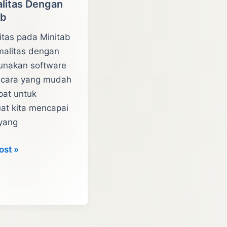
litas Dengan
ab
itas pada Minitab
malitas dengan
nakan software
 cara yang mudah
pat untuk
t kita mencapai
 yang
l
ost »
itas
n