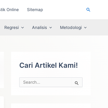
Cari
stik Online
Sitemap
Regresi
Analisis
Metodologi
Cari Artikel Kami!
C
a
r
i
u
n