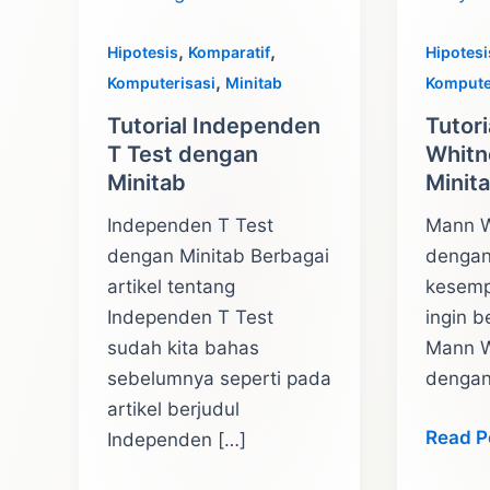
,
,
Hipotesis
Komparatif
Hipotesi
,
Komputerisasi
Minitab
Kompute
Tutorial Independen
Tutori
T Test dengan
Whitn
Minitab
Minit
Independen T Test
Mann W
dengan Minitab Berbagai
dengan
artikel tentang
kesempa
Independen T Test
ingin be
sudah kita bahas
Mann W
sebelumnya seperti pada
denga
artikel berjudul
Tutoria
Read P
Independen […]
Uji