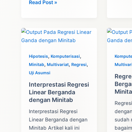
Tutorial
Mann
Read Post »
Independen
Whitne
T
denga
Test
Minitab
dengan
Minitab
,
,
Hipotesis
Komputerisasi
Kompute
,
,
,
Minitab
Multivariat
Regresi
Multivar
Uji Asumsi
Regres
Berga
Interprestasi Regresi
Minit
Linear Berganda
dengan Minitab
Regres
Interprestasi Regresi
dengan
Linear Berganda dengan
sudah
Minitab Artikel kali ini
bagaim