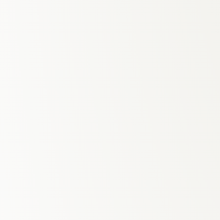
dengan
Minitab