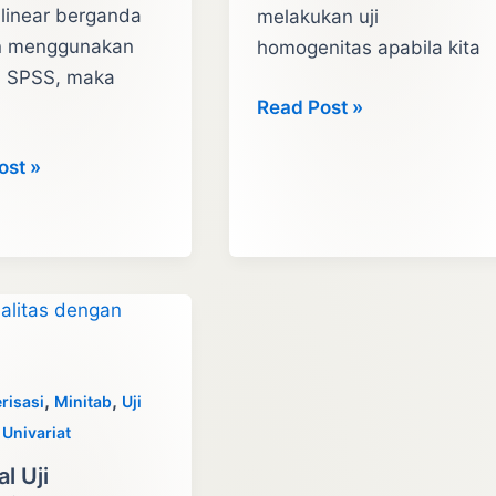
 linear berganda
melakukan uji
n menggunakan
homogenitas apabila kita
si SPSS, maka
Tutorial
Read Post »
Cara
i
ost »
Uji
Homogenitas
da
Minitab
n
Satu
Kolom
,
,
risasi
Minitab
Uji
,
Univariat
al Uji