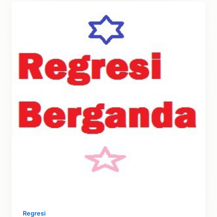
atau
GMM
dengan
STATA:
Tutorial
Regresi