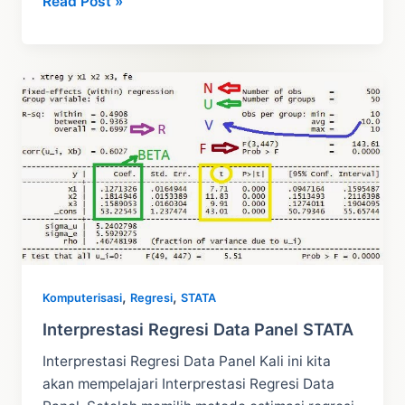
Tutorial
Read Post »
Cara
Input
Data
Panel
Dengan
EViews:
Regresi
Data
Panel
,
,
Komputerisasi
Regresi
STATA
Interprestasi Regresi Data Panel STATA
Interprestasi Regresi Data Panel Kali ini kita
akan mempelajari Interprestasi Regresi Data