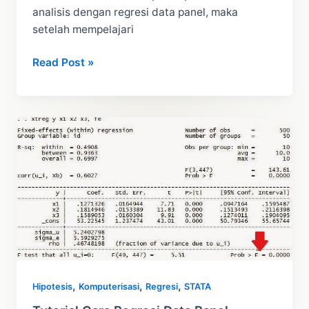
analisis dengan regresi data panel, maka
setelah mempelajari
Asumsi
Read Post »
Regresi
Data
Panel
dengan
STATA
,
,
,
Hipotesis
Komputerisasi
Regresi
STATA