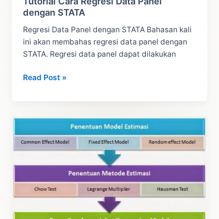
Tutorial Cara Regresi Data Panel
dengan STATA
Regresi Data Panel dengan STATA Bahasan kali
ini akan membahas regresi data panel dengan
STATA. Regresi data panel dapat dilakukan
Tutorial
Read Post »
Cara
Regresi
Data
Panel
dengan
STATA