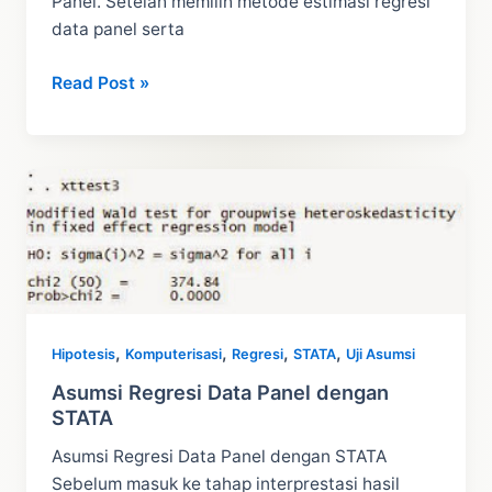
Panel. Setelah memilih metode estimasi regresi
data panel serta
Interprestasi
Read Post »
Regresi
Data
Panel
STATA
,
,
,
,
Hipotesis
Komputerisasi
Regresi
STATA
Uji Asumsi
Asumsi Regresi Data Panel dengan
STATA
Asumsi Regresi Data Panel dengan STATA
Sebelum masuk ke tahap interprestasi hasil