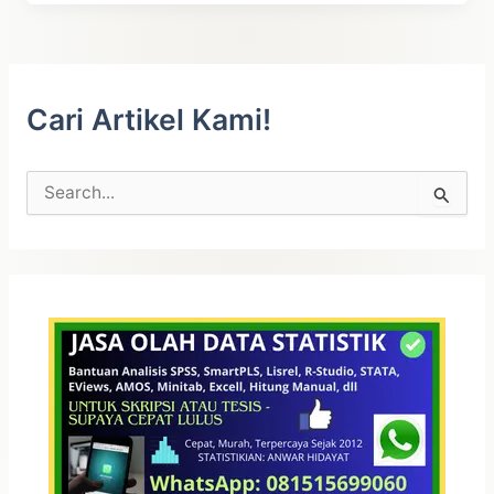
Analisis
Regresi
Data
Panel
Cari Artikel Kami!
C
a
r
i
u
n
t
u
k
: