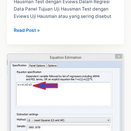
Hausman Test dengan Eviews Dalam Regresi
Data Panel Tujuan Uji Hausman Test dengan
Eviews Uji Hausman atau yang sering disebut
Hausman
Read Post »
Test
dengan
Eviews
Dalam
Regresi
Data
Panel