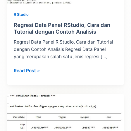
R Studio
Regresi Data Panel RStudio, Cara dan
Tutorial dengan Contoh Analisis
Regresi Data Panel R Studio, Cara dan Tutorial
dengan Contoh Analisis Regresi Data Panel
yang merupakan salah satu jenis regresi […]
Regresi
Read Post »
Data
Panel
RStudio,
Cara
dan
Tutorial
dengan
Contoh