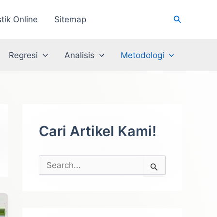
Cari
stik Online
Sitemap
Regresi
Analisis
Metodologi
Cari Artikel Kami!
C
a
r
i
u
n