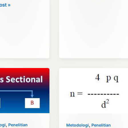
asi
ost »
ian
,
,
ogi
Penelitian
Metodologi
Penelitian