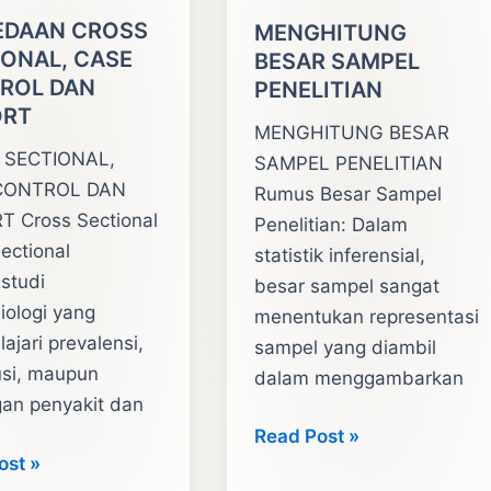
EDAAN CROSS
MENGHITUNG
IONAL, CASE
BESAR SAMPEL
ROL DAN
PENELITIAN
RT
MENGHITUNG BESAR
 SECTIONAL,
SAMPEL PENELITIAN
CONTROL DAN
Rumus Besar Sampel
 Cross Sectional
Penelitian: Dalam
ectional
statistik inferensial,
studi
besar sampel sangat
iologi yang
menentukan representasi
jari prevalensi,
sampel yang diambil
usi, maupun
dalam menggambarkan
an penyakit dan
MENGHITUNG
Read Post »
DAAN
ost »
BESAR