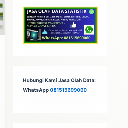
t
u
k
:
Hubungi Kami Jasa Olah Data:
WhatsApp
081515699060