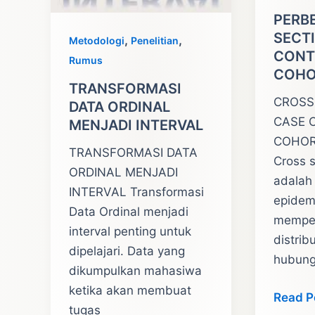
PERB
SECT
,
,
Metodologi
Penelitian
CONT
Rumus
COHO
TRANSFORMASI
CROSS
DATA ORDINAL
CASE 
MENJADI INTERVAL
COHORT
TRANSFORMASI DATA
Cross s
ORDINAL MENJADI
adalah 
INTERVAL Transformasi
epidem
Data Ordinal menjadi
mempela
interval penting untuk
distrib
dipelajari. Data yang
hubung
dikumpulkan mahasiwa
ketika akan membuat
PERBE
Read P
tugas