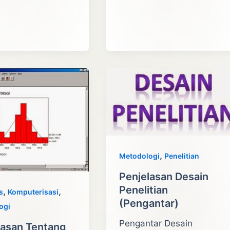
SAMPEL
ONAL,
PENELITIAN
OL
RT
,
Metodologi
Penelitian
Penjelasan Desain
Penelitian
,
,
s
Komputerisasi
(Pengantar)
ogi
Pengantar Desain
lasan Tentang