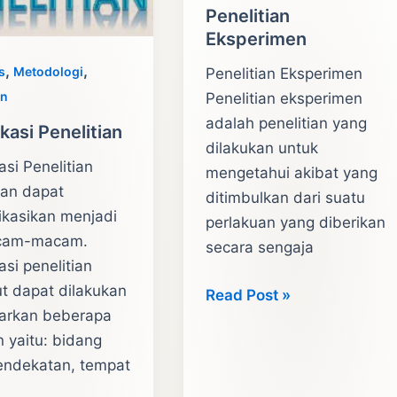
Penelitian
Eksperimen
,
,
s
Metodologi
Penelitian Eksperimen
an
Penelitian eksperimen
adalah penelitian yang
ikasi Penelitian
dilakukan untuk
kasi Penelitian
mengetahui akibat yang
ian dapat
ditimbulkan dari suatu
fikasikan menjadi
perlakuan yang diberikan
cam-macam.
secara sengaja
kasi penelitian
t dapat dilakukan
Penelitian
Read Post »
arkan beberapa
Eksperimen
n yaitu: bidang
pendekatan, tempat