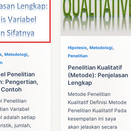
,
,
Hipotesis
Metodologi
,
,
s
Metodologi
Penelitian
an
Penelitian Kualitatif
el Penelitian
(Metode): Penjelasan
h: Pengertian,
Lengkap
, Contoh
Metode Penelitian
l Penelitian
Kualitatif Definisi Metode
ian Variabel
Penelitian Kualitatif Pada
l adalah setiap
kesempatan ini saya
ristik, jumlah,
akan jelaskan secara