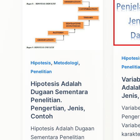
Hipotesi
,
,
Hipotesis
Metodologi
Peneliti
Penelitian
Variab
Hipotesis Adalah
Adala
Dugaan Sementara
Jenis
Penelitian.
Pengertian, Jenis,
Variabe
Contoh
Pengert
Variabe
Hipotesis Adalah Dugaan
karakte
Sementara Penelitian