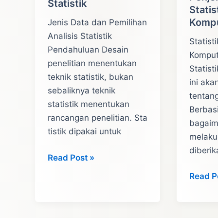
Statistik
Statis
Komp
Jenis Data dan Pemilihan
Analisis Statistik
Statist
Pendahuluan Desain
Komput
penelitian menentukan
Statis
teknik statistik, bukan
ini aka
sebaliknya teknik
tentang
statistik menentukan
Berbas
rancangan penelitian. Sta
bagaim
tistik dipakai untuk
melaku
diberik
Jenis
Read Post »
Data
Penjel
Read P
dan
Tentan
Pemilihan
Statisti
Analisis
Berbas