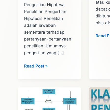
atau ku
Pengertian Hipotesa
dapat d
Penelitian Pengertian
dihitun
Hipotesis Penelitian
bisa di
adalah jawaban
sementara terhadap
Variabe
Read P
pertanyaan-pertanyaan
Penelit
penelitian. Umumnya
Adalah
pengertian yang […]
Penger
Jenis,
Hipotesis
Read Post »
Contoh
Adalah
Dugaan
Sementara
Penelitian.
Pengertian,
Jenis,