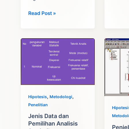
CROSS
SECTI
TRANSFORMASI
Read Post »
CASE
DATA
CONTR
ORDINAL
DAN
MENJADI
COHO
INTERVAL
,
,
Hipotesis
Metodologi
Penelitian
Hipotesi
Jenis Data dan
Metodol
Pemilihan Analisis
Penje