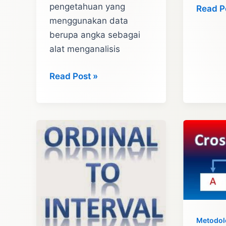
pengetahuan yang
Klasifik
Read P
menggunakan data
Penelit
berupa angka sebagai
alat menganalisis
Kuantitatif
Read Post »
Adalah
Penelitian:
Tujuan,
Jenis-
Jenis,
Pengertian,
Contoh
Dan
Metodol