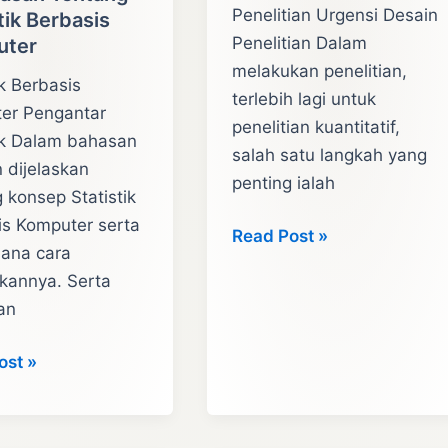
Penelitian Urgensi Desain
tik Berbasis
Penelitian Dalam
uter
melakukan penelitian,
ik Berbasis
terlebih lagi untuk
er Pengantar
penelitian kuantitatif,
tik Dalam bahasan
salah satu langkah yang
n dijelaskan
penting ialah
 konsep Statistik
is Komputer serta
Penjelasan
Read Post »
ana cara
Desain
kannya. Serta
Penelitian
an
(Pengantar)
asan
ost »
g
k
is