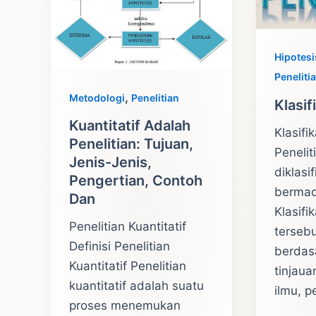
Contoh
Hipotesi
Peneliti
,
Metodologi
Penelitian
Klasif
Kuantitatif Adalah
Klasifi
Penelitian: Tujuan,
Penelit
Jenis-Jenis,
diklasi
Pengertian, Contoh
berma
Dan
Klasifi
Penelitian Kuantitatif
tersebu
Definisi Penelitian
berdas
Kuantitatif Penelitian
tinjaua
kuantitatif adalah suatu
ilmu, 
proses menemukan