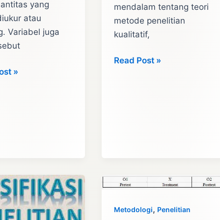
antitas yang
mendalam tentang teori
iukur atau
metode penelitian
g. Variabel juga
kualitatif,
sebut
Penelitian
Read Post »
l
ost »
Kualitatif
ian
(Metode):
:
Penjelasan
tian,
Lengkap
,
Metodologi
Penelitian