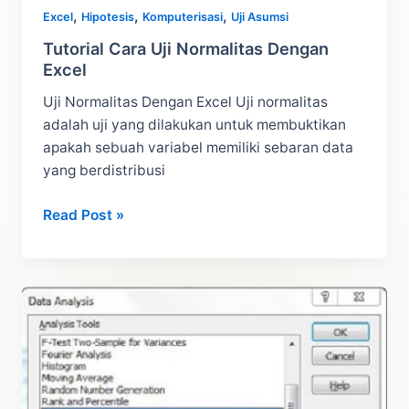
,
,
,
Excel
Hipotesis
Komputerisasi
Uji Asumsi
Tutorial Cara Uji Normalitas Dengan
Excel
Uji Normalitas Dengan Excel Uji normalitas
adalah uji yang dilakukan untuk membuktikan
apakah sebuah variabel memiliki sebaran data
yang berdistribusi
Tutorial
Read Post »
Cara
Uji
Normalitas
Dengan
Excel