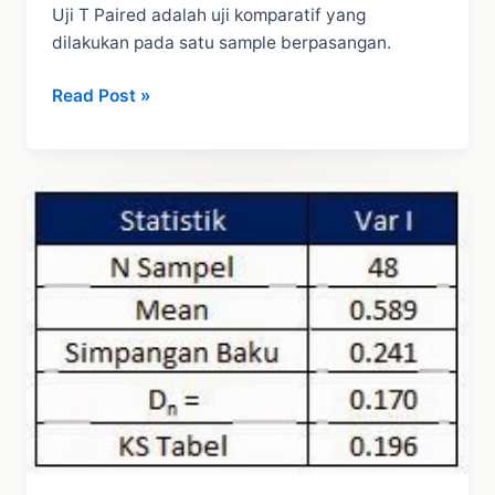
Uji T Paired adalah uji komparatif yang
dilakukan pada satu sample berpasangan.
Tutorial
Read Post »
Cara
Uji
T
Paired
Dengan
Excel