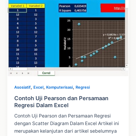
Excel
–
Koefisien
Korelasi
,
,
,
Asosiatif
Excel
Komputerisasi
Regresi
Contoh Uji Pearson dan Persamaan
Regresi Dalam Excel
Contoh Uji Pearson dan Persamaan Regresi
dengan Scatter Diagram Dalam Excel Artikel ini
merupakan kelanjutan dari artikel sebelumnya