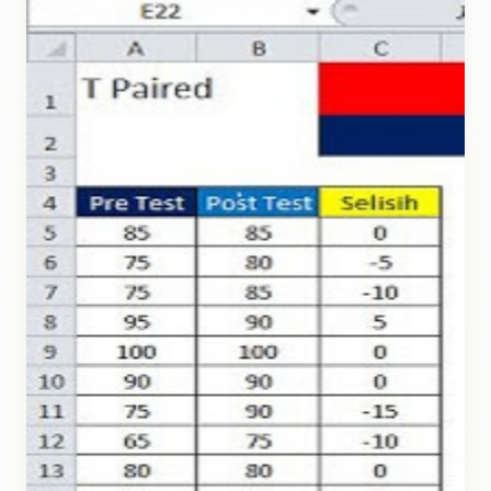
Excel