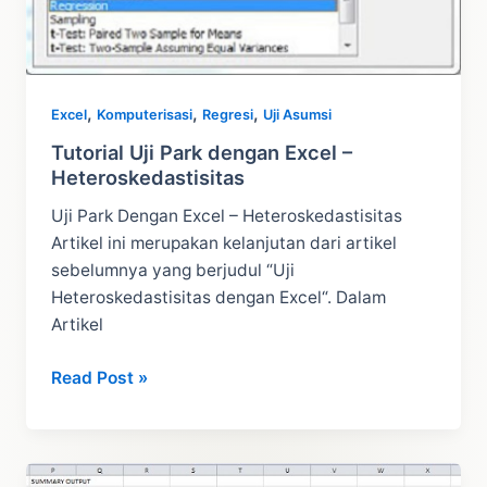
,
,
,
Excel
Komputerisasi
Regresi
Uji Asumsi
Tutorial Uji Park dengan Excel –
Heteroskedastisitas
Uji Park Dengan Excel – Heteroskedastisitas
Artikel ini merupakan kelanjutan dari artikel
sebelumnya yang berjudul “Uji
Heteroskedastisitas dengan Excel“. Dalam
Artikel
Tutorial
Read Post »
Uji
Park
dengan
Excel