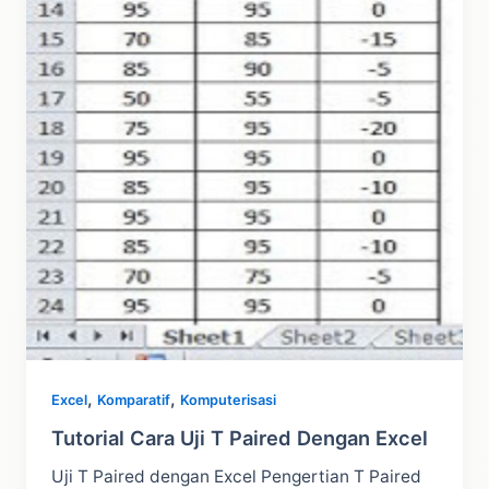
,
,
Excel
Komparatif
Komputerisasi
Tutorial Cara Uji T Paired Dengan Excel
Uji T Paired dengan Excel Pengertian T Paired