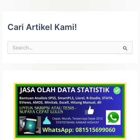
Cari Artikel Kami!
C
a
r
i
u
n
t
u
k
: