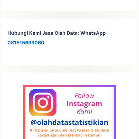
Hubungi Kami Jasa Olah Data: WhatsApp
081515699060