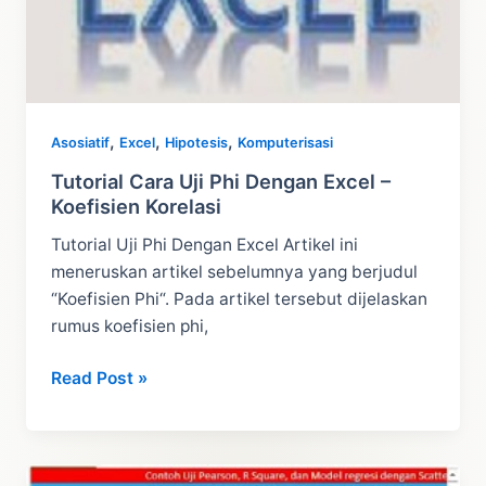
,
,
,
Asosiatif
Excel
Hipotesis
Komputerisasi
Tutorial Cara Uji Phi Dengan Excel –
Koefisien Korelasi
Tutorial Uji Phi Dengan Excel Artikel ini
meneruskan artikel sebelumnya yang berjudul
“Koefisien Phi“. Pada artikel tersebut dijelaskan
rumus koefisien phi,
Tutorial
Read Post »
Cara
Uji
Phi
Dengan