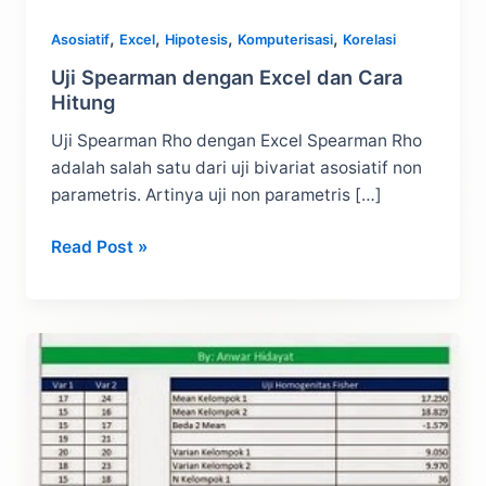
,
,
,
,
Asosiatif
Excel
Hipotesis
Komputerisasi
Korelasi
Uji Spearman dengan Excel dan Cara
Hitung
Uji Spearman Rho dengan Excel Spearman Rho
adalah salah satu dari uji bivariat asosiatif non
parametris. Artinya uji non parametris […]
Uji
Read Post »
Spearman
dengan
Excel
dan
Cara
Hitung