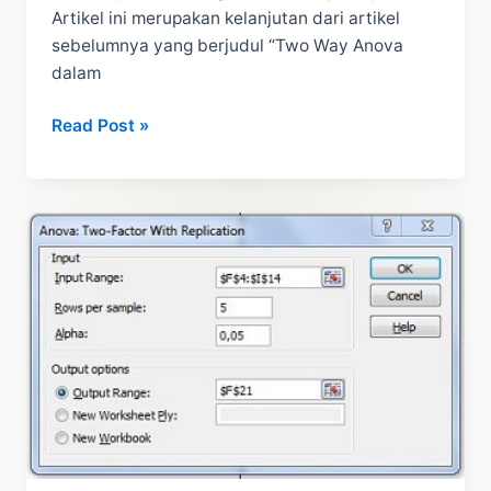
Artikel ini merupakan kelanjutan dari artikel
sebelumnya yang berjudul “Two Way Anova
dalam
Two
Read Post »
Way
Anova
Dengan
Excel
Tanpa
Replikasi