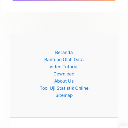
Beranda
Bantuan Olah Data
Video Tutorial
Download
About Us
Tool Uji Statistik Online
Sitemap