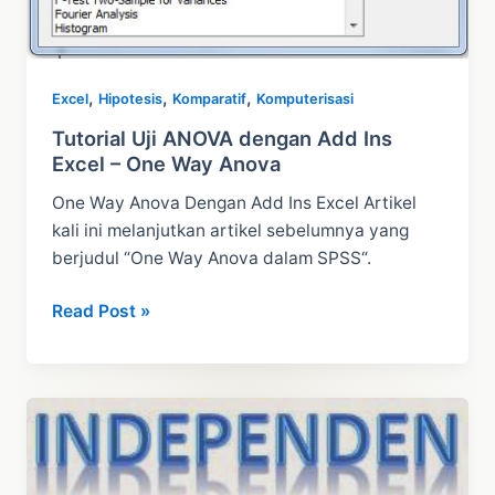
,
,
,
Excel
Hipotesis
Komparatif
Komputerisasi
Tutorial Uji ANOVA dengan Add Ins
Excel – One Way Anova
One Way Anova Dengan Add Ins Excel Artikel
kali ini melanjutkan artikel sebelumnya yang
berjudul “One Way Anova dalam SPSS“.
Tutorial
Read Post »
Uji
ANOVA
dengan
Add
Ins
Excel