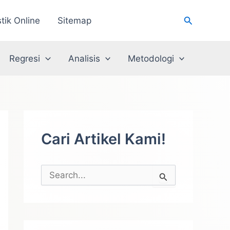
Cari
stik Online
Sitemap
Regresi
Analisis
Metodologi
Cari Artikel Kami!
C
a
r
i
u
n