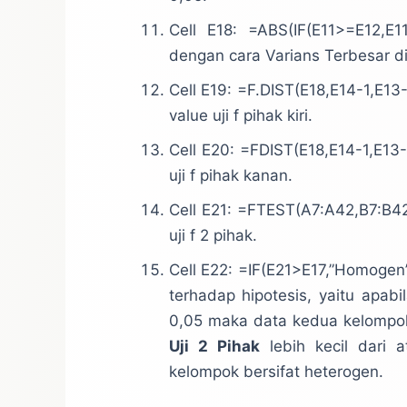
Cell E18: =ABS(IF(E11>=E12,E1
dengan cara Varians Terbesar di
Cell E19: =F.DIST(E18,E14-1,E13-
value uji f pihak kiri.
Cell E20: =FDIST(E18,E14-1,E13-1
uji f pihak kanan.
Cell E21: =FTEST(A7:A42,B7:B42)
uji f 2 pihak.
Cell E22: =IF(E21>E17,”Homogen
terhadap hipotesis, yaitu apabi
0,05 maka data kedua kelompok
Uji 2 Pihak
lebih kecil dari 
kelompok bersifat heterogen.