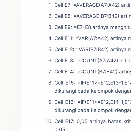
Cell E7: =AVERAGE(A7:A42) artin
Cell E8: =AVERAGE(B7:B42) artin
Cell E9: =E7-E8 artinya mengh
Cell E11: =VAR(A7:A42) artinya m
Cell E12: =VAR(B7:B42) artinya m
Cell E13: =COUNT(A7:A42) artin
Cell E14: =COUNT(B7:B42) artin
Cell E15: =IF(E11>=E12,E13-1,E
dikurangi pada kelompok dengan
Cell E16: =IF(E11>=E12,E14-1,E
dikurangi pada kelompok dengan 
Cell E17: 0,05 artinya batas kri
0,05.