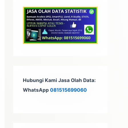
t
u
k
:
Hubungi Kami Jasa Olah Data:
WhatsApp
081515699060