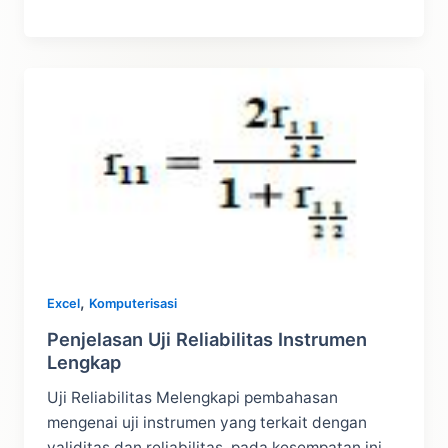
Transformasi
Data
Ordinal
Dengan
Excel
Ke
Interval
,
Excel
Komputerisasi
Penjelasan Uji Reliabilitas Instrumen
Lengkap
Uji Reliabilitas Melengkapi pembahasan
mengenai uji instrumen yang terkait dengan
validitas dan reliabilitas, pada kesempatan ini