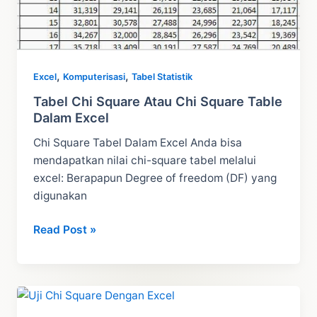
,
,
Excel
Komputerisasi
Tabel Statistik
Tabel Chi Square Atau Chi Square Table
Dalam Excel
Chi Square Tabel Dalam Excel Anda bisa
mendapatkan nilai chi-square tabel melalui
excel: Berapapun Degree of freedom (DF) yang
digunakan
Tabel
Read Post »
Chi
Square
Atau
Chi