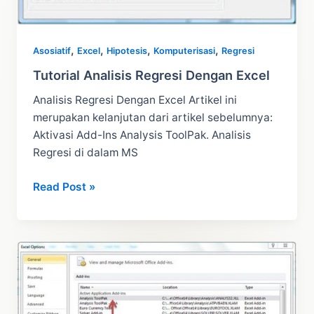
,
,
,
,
Asosiatif
Excel
Hipotesis
Komputerisasi
Regresi
Tutorial Analisis Regresi Dengan Excel
Analisis Regresi Dengan Excel Artikel ini
merupakan kelanjutan dari artikel sebelumnya:
Aktivasi Add-Ins Analysis ToolPak. Analisis
Regresi di dalam MS
Tutorial
Read Post »
Analisis
Regresi
Dengan
Excel