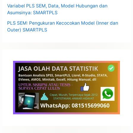
Variabel PLS SEM, Data, Model Hubungan dan
Asumsinya: SMARTPLS
PLS SEM: Pengukuran Kecocokan Model (Inner dan
Outer) SMARTPLS