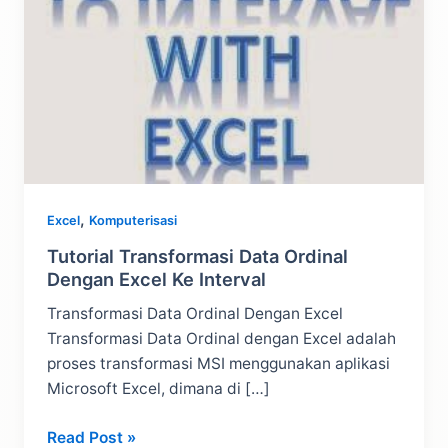
,
Excel
Komputerisasi
Tutorial Transformasi Data Ordinal
Dengan Excel Ke Interval
Transformasi Data Ordinal Dengan Excel
Transformasi Data Ordinal dengan Excel adalah
proses transformasi MSI menggunakan aplikasi
Microsoft Excel, dimana di […]
Tutorial
Read Post »