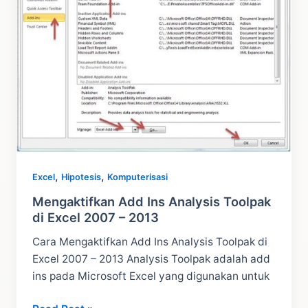
,
,
Excel
Hipotesis
Komputerisasi
Mengaktifkan Add Ins Analysis Toolpak
di Excel 2007 – 2013
Cara Mengaktifkan Add Ins Analysis Toolpak di
Excel 2007 – 2013 Analysis Toolpak adalah add
ins pada Microsoft Excel yang digunakan untuk