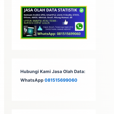
t
u
k
:
Hubungi Kami Jasa Olah Data:
WhatsApp
081515699060