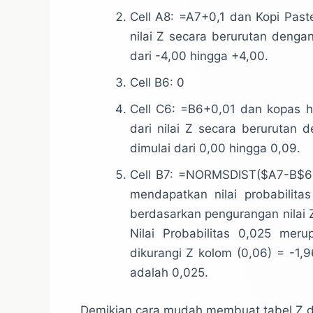
Cell A8: =A7+0,1 dan Kopi Past
nilai Z secara berurutan dengan
dari -4,00 hingga +4,00.
Cell B6: 0
Cell C6: =B6+0,01 dan kopas hin
dari nilai Z secara berurutan 
dimulai dari 0,00 hingga 0,09.
Cell B7: =NORMSDIST($A7-B$6) 
mendapatkan nilai probabilita
berdasarkan pengurangan nilai Z
Nilai Probabilitas 0,025 merup
dikurangi Z kolom (0,06) = -1,9
adalah 0,025.
Demikian cara mudah membuat tabel Z d