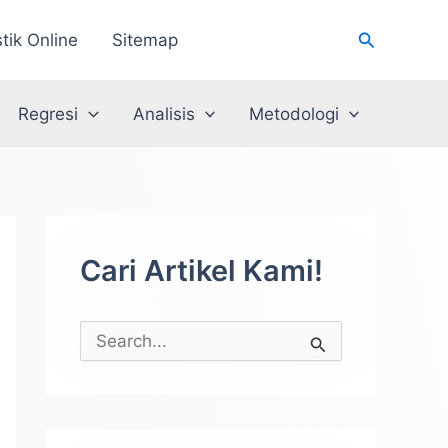
Cari
stik Online
Sitemap
Regresi
Analisis
Metodologi
Cari Artikel Kami!
C
a
r
i
u
n