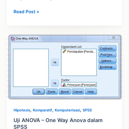
Tutorial
Read Post »
Uji
ANOVA
dengan
Add
Ins
Excel
–
One
Way
Anova
,
,
,
Hipotesis
Komparatif
Komputerisasi
SPSS
Uji ANOVA – One Way Anova dalam
SPSS