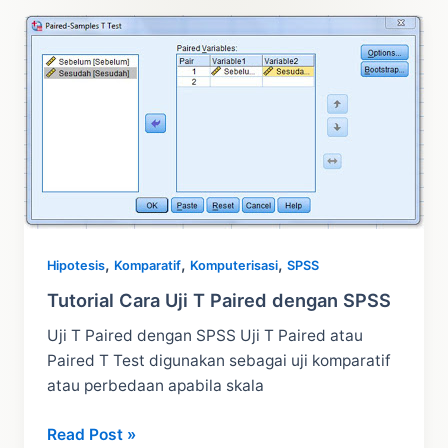
Rumus
Koreksi
Yates
–
Chi
Square
,
,
,
Hipotesis
Komparatif
Komputerisasi
SPSS
Tutorial Cara Uji T Paired dengan SPSS
Uji T Paired dengan SPSS Uji T Paired atau
Paired T Test digunakan sebagai uji komparatif
atau perbedaan apabila skala
Tutorial
Read Post »