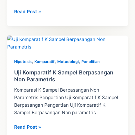
Uji
Read Post »
Komparatif
K
Sampel
Independen
Non
Parametris
,
,
,
Hipotesis
Komparatif
Metodologi
Penelitian
Uji Komparatif K Sampel Berpasangan
Non Parametris
Komparasi K Sampel Berpasangan Non
Parametris Pengertian Uji Komparatif K Sampel
Berpasangan Pengertian Uji Komparatif K
Sampel Berpasangan Non parametris
Uji
Read Post »
Komparatif