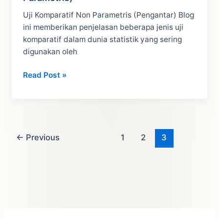
Uji Komparatif Non Parametris (Pengantar) Blog
ini memberikan penjelasan beberapa jenis uji
komparatif dalam dunia statistik yang sering
digunakan oleh
Uji
Read Post »
Komparatif
(Pengantar)
(Non
Parametris)
←
Previous
1
2
3