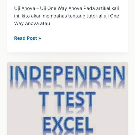
Uji Anova – Uji One Way Anova Pada artikel kali
ini, kita akan membahas tentang tutorial uji One
Way Anova atau
Uji
Read Post »
ANOVA
–
One
Way
Anova
dalam
SPSS