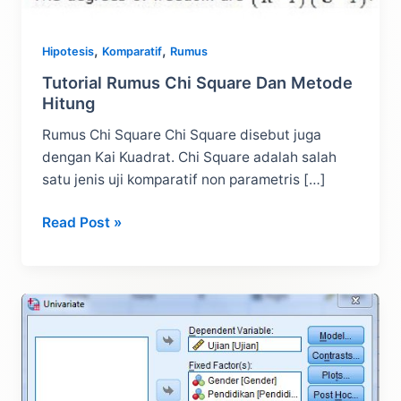
,
,
Hipotesis
Komparatif
Rumus
Tutorial Rumus Chi Square Dan Metode
Hitung
Rumus Chi Square Chi Square disebut juga
dengan Kai Kuadrat. Chi Square adalah salah
satu jenis uji komparatif non parametris […]
Tutorial
Read Post »
Rumus
Chi
Square
Dan
Metode
Hitung