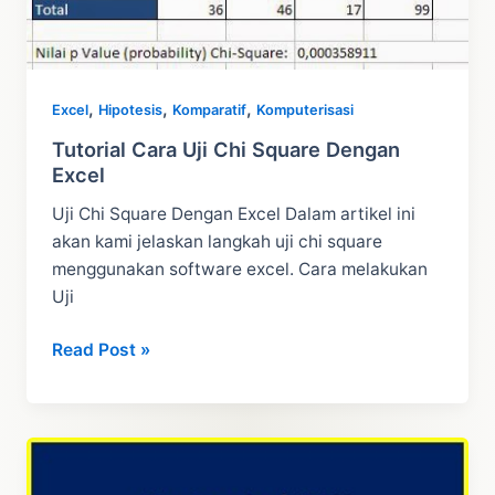
,
,
,
Excel
Hipotesis
Komparatif
Komputerisasi
Tutorial Cara Uji Chi Square Dengan
Excel
Uji Chi Square Dengan Excel Dalam artikel ini
akan kami jelaskan langkah uji chi square
menggunakan software excel. Cara melakukan
Uji
Tutorial
Read Post »
Cara
Uji
Chi
Square
Dengan