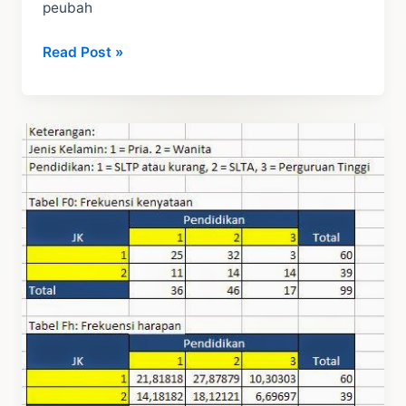
peubah
Tutorial
Read Post »
Uji
Ancova
(Analysis
of
Covariance)