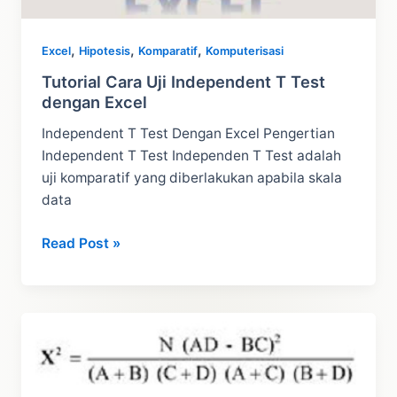
,
,
,
Excel
Hipotesis
Komparatif
Komputerisasi
Tutorial Cara Uji Independent T Test
dengan Excel
Independent T Test Dengan Excel Pengertian
Independent T Test Independen T Test adalah
uji komparatif yang diberlakukan apabila skala
data
Tutorial
Read Post »
Cara
Uji
Independent
T
Test
dengan