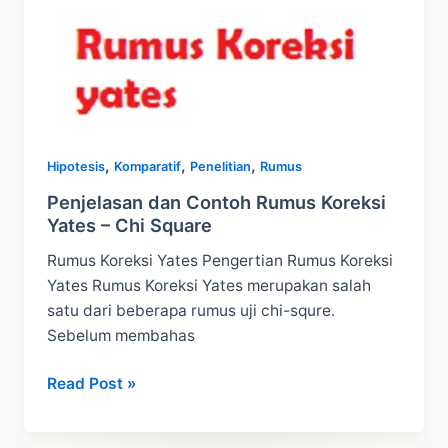
Excel
,
,
,
Hipotesis
Komparatif
Penelitian
Rumus
Penjelasan dan Contoh Rumus Koreksi
Yates – Chi Square
Rumus Koreksi Yates Pengertian Rumus Koreksi
Yates Rumus Koreksi Yates merupakan salah
satu dari beberapa rumus uji chi-squre.
Sebelum membahas
Penjelasan
Read Post »
dan
Contoh