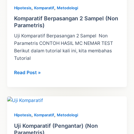
Non
,
,
Hipotesis
Komparatif
Metodologi
Parametris
Komparatif Berpasangan 2 Sampel (Non
Parametris)
Uji Komparatif Berpasangan 2 Sampel Non
Parametris CONTOH HASIL MC NEMAR TEST
Berikut dalam tutorial kali ini, kita membahas
Tutorial
Komparatif
Read Post »
Berpasangan
2
Sampel
(Non
Parametris)
,
,
Hipotesis
Komparatif
Metodologi
Uji Komparatif (Pengantar) (Non
Parametris)