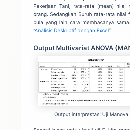
Pekerjaan Tani, rata-rata (mean) nila
orang. Sedangkan Buruh rata-rata nilai 
pula yang lain cara membacanya sama. 
“
Analisis Deskriptif dengan Excel
“.
Output Multivariat ANOVA (M
Output interprestasi Uji Manova
Seperti biasa untuk hasil uji F, kita me