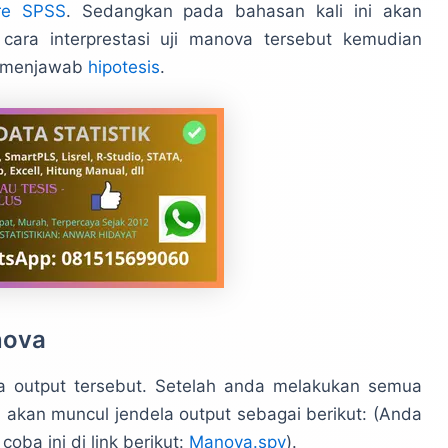
re SPSS
. Sedangkan pada bahasan kali ini akan
cara interprestasi uji manova tersebut kemudian
a menjawab
hipotesis
.
nova
a output tersebut. Setelah anda melakukan semua
 akan muncul jendela output sebagai berikut: (Anda
oba ini di link berikut:
Manova.spv
).