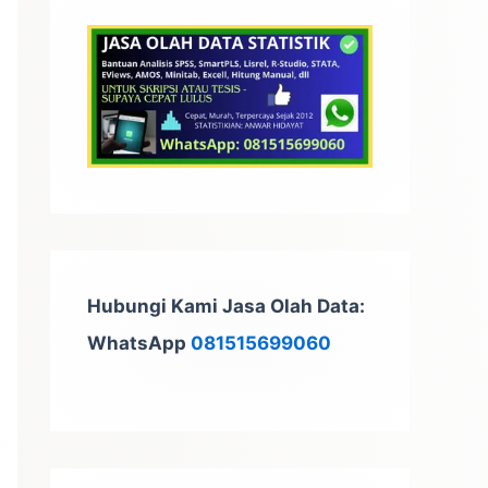
t
u
k
:
Hubungi Kami Jasa Olah Data:
WhatsApp
081515699060