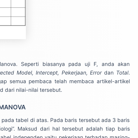
Manova. Seperti biasanya pada uji F, anda akan
ected Model, Intercept, Pekerjaan, Error
dan
Total
.
gap semua pembaca telah membaca artikel-artikel
ri nilai-nilai tersebut.
m MANOVA
” pada tabel di atas. Pada baris tersebut ada 3 baris
Biologi”. Maksud dari hal tersebut adalah tiap baris
riabel independen yaitu pekerjaan terhadap masing-