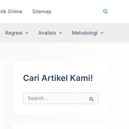
Cari
stik Online
Sitemap
Regresi
Analisis
Metodologi
Cari Artikel Kami!
C
a
r
i
u
n