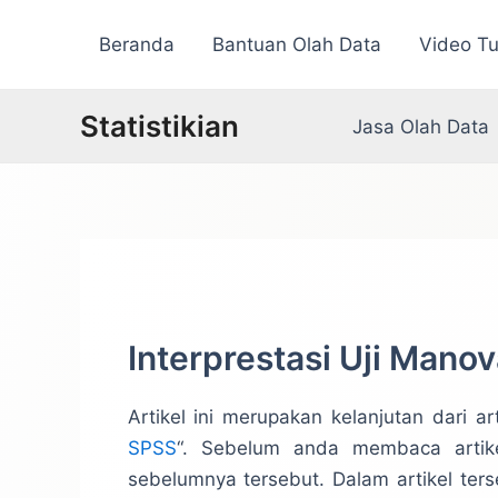
Lewati
Beranda
Bantuan Olah Data
Video Tu
ke
konten
Statistikian
Jasa Olah Data
Interprestasi Uji Mano
Artikel ini merupakan kelanjutan dari a
SPSS
“. Sebelum anda membaca artike
sebelumnya tersebut. Dalam artikel ters