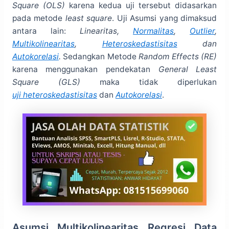
Square (OLS)
karena kedua uji tersebut didasarkan
pada metode
least square
. Uji Asumsi yang dimaksud
antara lain:
Linearitas,
Normalitas
,
Outlier
,
Multikolinearitas
,
Heteroskedastisitas
dan
Autokorelasi
.
Sedangkan Metode
Random Effects (RE)
karena menggunakan pendekatan
General Least
Square (GLS)
maka tidak diperlukan
uji heteroskedastisitas
dan
Autokorelasi
.
Asumsi Multikolinearitas Regresi Data