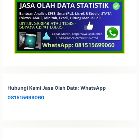
u
k
:
Hubungi Kami Jasa Olah Data: WhatsApp
081515699060