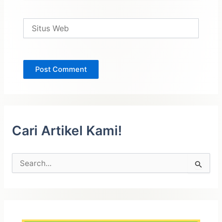
Situs
Web
Cari Artikel Kami!
C
a
r
i
u
n
t