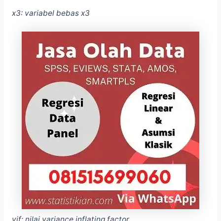
x3: variabel bebas x3
vif: nilai variance inflating factor.