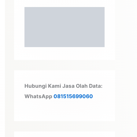
t
u
k
:
Hubungi Kami Jasa Olah Data:
WhatsApp
081515699060