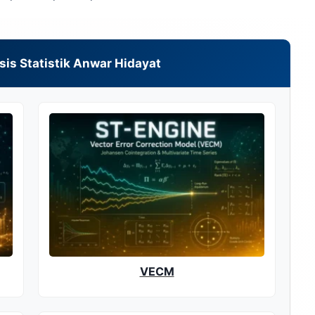
isis Statistik Anwar Hidayat
VECM