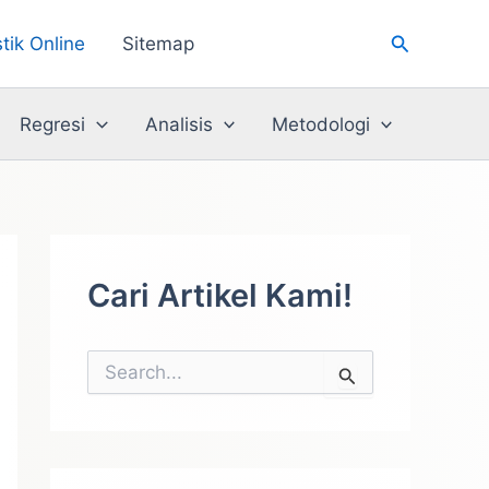
Cari
stik Online
Sitemap
Regresi
Analisis
Metodologi
Cari Artikel Kami!
C
a
r
i
u
n