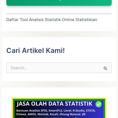
Daftar Tool Analisis Statistik Online Statistikian
Cari Artikel Kami!
C
a
r
i
u
n
t
u
k
: