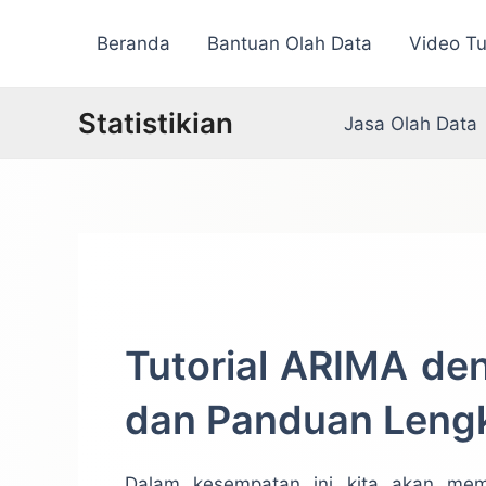
Lewati
Beranda
Bantuan Olah Data
Video Tu
ke
konten
Statistikian
Jasa Olah Data
Tutorial ARIMA de
dan Panduan Leng
Dalam kesempatan ini kita akan mem