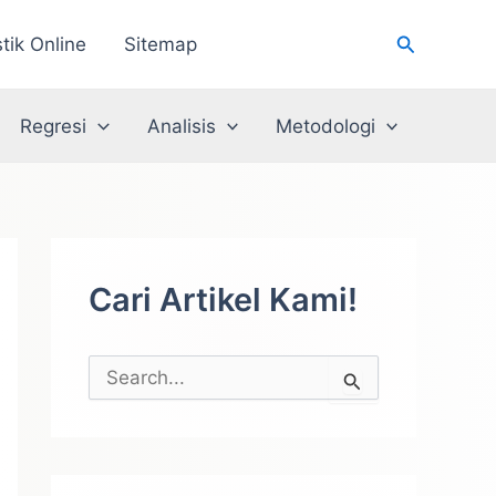
Cari
stik Online
Sitemap
Regresi
Analisis
Metodologi
Cari Artikel Kami!
C
a
r
i
u
n