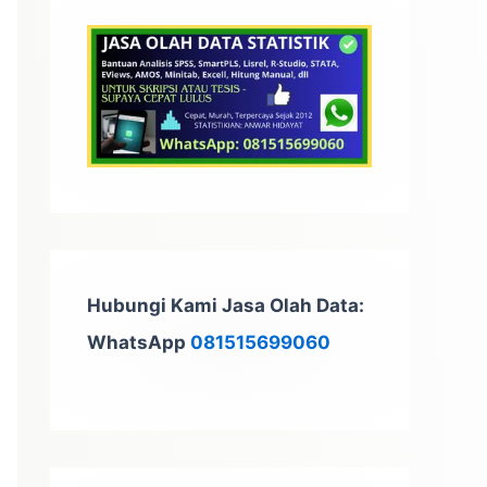
t
u
k
:
Hubungi Kami Jasa Olah Data:
WhatsApp
081515699060