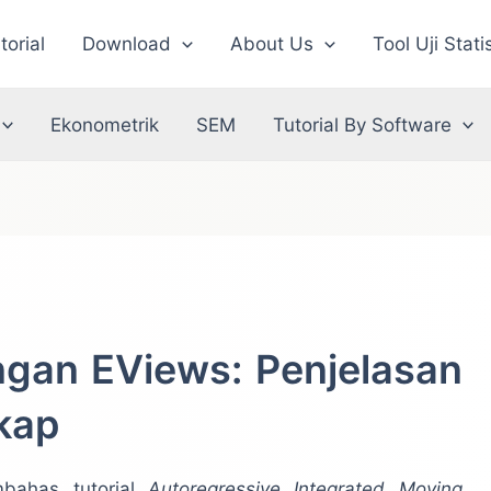
torial
Download
About Us
Tool Uji Stati
Ekonometrik
SEM
Tutorial By Software
ngan EViews: Penjelasan
kap
bahas tutorial
Autoregressive Integrated Moving