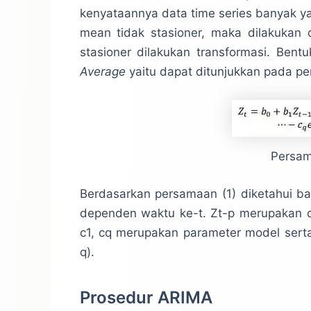
kenyataannya data time series banyak yan
mean tidak stasioner, maka dilakukan d
stasioner dilakukan transformasi. Be
Average
yaitu dapat ditunjukkan pada pe
Persa
Berdasarkan persamaan (1) diketahui b
dependen waktu ke-t. Zt-p merupakan da
c1, cq merupakan parameter model serta
q).
Prosedur ARIMA