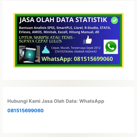
n
t
u
k
:
Hubungi Kami Jasa Olah Data: WhatsApp
081515699060