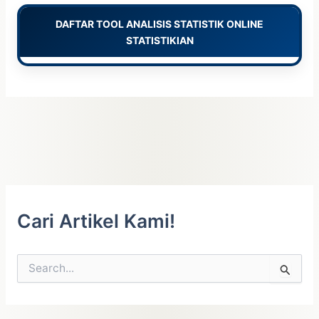
DAFTAR TOOL ANALISIS STATISTIK ONLINE
STATISTIKIAN
Cari Artikel Kami!
C
a
r
i
u