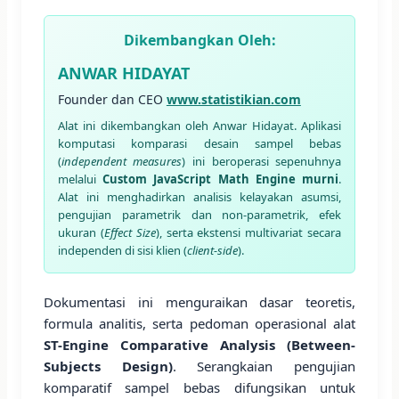
Dikembangkan Oleh:
ANWAR HIDAYAT
Founder dan CEO
www.statistikian.com
Alat ini dikembangkan oleh Anwar Hidayat. Aplikasi
komputasi komparasi desain sampel bebas
(
independent measures
) ini beroperasi sepenuhnya
melalui
Custom JavaScript Math Engine murni
.
Alat ini menghadirkan analisis kelayakan asumsi,
pengujian parametrik dan non-parametrik, efek
ukuran (
Effect Size
), serta ekstensi multivariat secara
independen di sisi klien (
client-side
).
Dokumentasi ini menguraikan dasar teoretis,
formula analitis, serta pedoman operasional alat
ST-Engine Comparative Analysis (Between-
Subjects Design)
. Serangkaian pengujian
komparatif sampel bebas difungsikan untuk