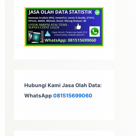
t
u
k
:
Hubungi Kami Jasa Olah Data:
WhatsApp
081515699060