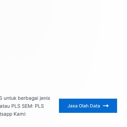
 untuk berbagai jenis
Jasa Olah Data
e atau PLS SEM: PLS
tsapp Kami: