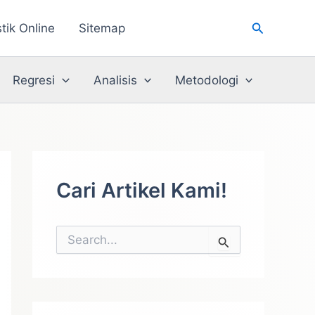
Cari
stik Online
Sitemap
Regresi
Analisis
Metodologi
Cari Artikel Kami!
C
a
r
i
u
n