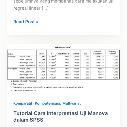
sebelumnya yang membahas cara melakukan uji
regresi linear […]
Interprestasi
Read Post »
Regresi
Linear
Berganda
dengan
Minitab
,
,
Komparatif
Komputerisasi
Multivariat
Tutorial Cara Interprestasi Uji Manova
dalam SPSS