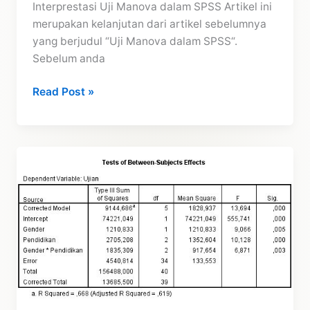
Interprestasi Uji Manova dalam SPSS Artikel ini
merupakan kelanjutan dari artikel sebelumnya
yang berjudul “Uji Manova dalam SPSS“.
Sebelum anda
Tutorial
Read Post »
Cara
Interprestasi
Uji
Manova
dalam
SPSS