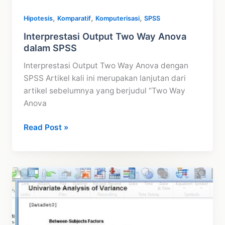
,
,
,
Hipotesis
Komparatif
Komputerisasi
SPSS
Interprestasi Output Two Way Anova
dalam SPSS
Interprestasi Output Two Way Anova dengan
SPSS Artikel kali ini merupakan lanjutan dari
artikel sebelumnya yang berjudul “Two Way
Anova
Interprestasi
Read Post »
Output
Two
Way
Anova
dalam
SPSS