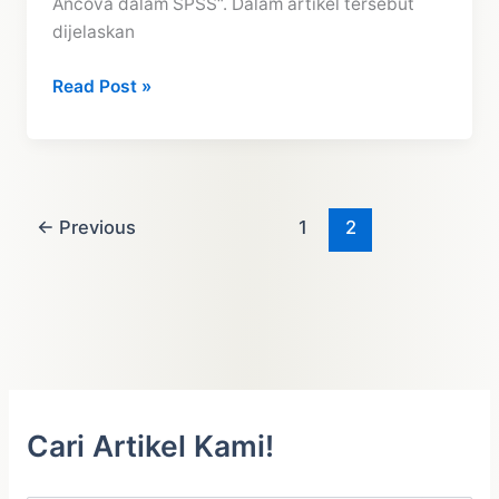
Ancova dalam SPSS“. Dalam artikel tersebut
dijelaskan
Tutorial
Read Post »
Interprestasi
Uji
Ancova
dengan
SPSS
←
Previous
1
2
Cari Artikel Kami!