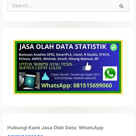
C
a
r
i
u
n
t
u
k
:
Hubungi Kami Jasa Olah Data: WhatsApp