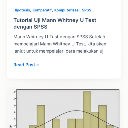
,
,
,
Hipotesis
Komparatif
Komputerisasi
SPSS
Tutorial Uji Mann Whitney U Test
dengan SPSS
Mann Whitney U Test dengan SPSS Setelah
mempelajari Mann Whitney U Test, kita akan
lanjut untuk mempelajari cara melakukan uji
Tutorial
Read Post »
Uji
Mann
Whitney
U
Test
dengan
SPSS