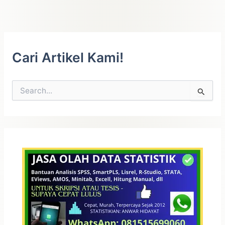
Cari Artikel Kami!
C
a
r
i
u
n
t
u
k
: