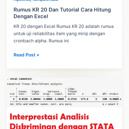
Rumus KR 20 Dan Tutorial Cara Hitung
Dengan Excel
KR 20 dengan Excel Rumus KR 20 adalah rumus
untuk uji reliabilitas item yang mirip dengan
cronbach alpha. Rumus ini
Rumus
Read Post »
KR
20
Dan
Tutorial
Cara
Hitung
Dengan
Excel