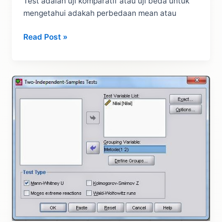
Test adalah uji komparatif atau uji beda untuk
mengetahui adakah perbedaan mean atau
Tutorial
Read Post »
Independen
T
Test
dengan
SPSS