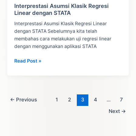
Interprestasi Asumsi Klasik Regresi
Linear dengan STATA
Interprestasi Asumsi Klasik Regresi Linear
dengan STATA Sebelumnya kita telah
membahas cara melakukan uji regresi linear
dengan menggunakan aplikasi STATA
Interprestasi
Read Post »
Asumsi
Klasik
Regresi
Linear
dengan
←
Previous
1
2
3
4
…
7
STATA
Next
→