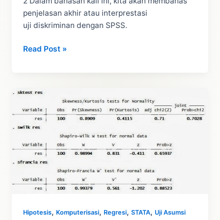
2 Dalam bahasan kali ini, kita akan membahas
penjelasan akhir atau interprestasi
uji diskriminan dengan SPSS.
Penjelasan
Read Post »
Uji
Diskriminan
dengan
SPSS
Part
2
,
,
,
,
Hipotesis
Komputerisasi
Regresi
STATA
Uji Asumsi