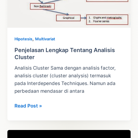
,
Hipotesis
Multivariat
Penjelasan Lengkap Tentang Analisis
Cluster
Analisis Cluster Sama dengan analisis factor,
analisis cluster (cluster analysis) termasuk
pada Interdependes Techniques. Namun ada
perbedaan mendasar di antara
Penjelasan
Read Post »
Lengkap
Tentang
Analisis
Cluster