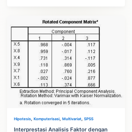
Mann
Whitney
U
Test
–
Lengkap
,
,
,
Hipotesis
Komputerisasi
Multivariat
SPSS
Interprestasi Analisis Faktor dengan