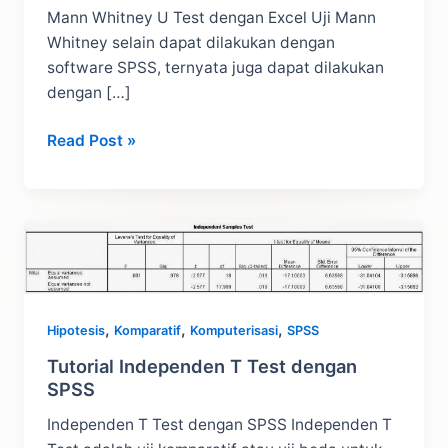
Mann Whitney U Test dengan Excel Uji Mann
Whitney selain dapat dilakukan dengan
software SPSS, ternyata juga dapat dilakukan
dengan […]
Mann
Read Post »
Whitney
U
Test
dengan
Excel
,
,
,
Hipotesis
Komparatif
Komputerisasi
SPSS
Tutorial Independen T Test dengan
SPSS
Independen T Test dengan SPSS Independen T