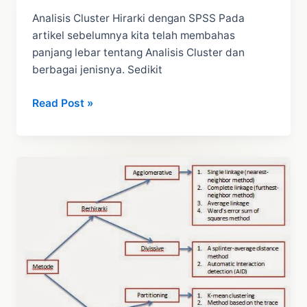
Analisis Cluster Hirarki dengan SPSS Pada
artikel sebelumnya kita telah membahas
panjang lebar tentang Analisis Cluster dan
berbagai jenisnya. Sedikit
Tutorial
Read Post »
Analisis
Cluster
Hirarki
dengan
SPSS