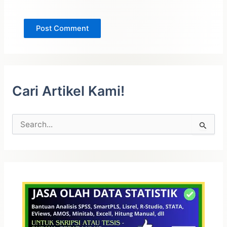
Cari Artikel Kami!
C
a
r
i
u
n
t
u
k
: