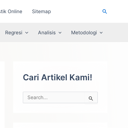
Cari
stik Online
Sitemap
Regresi
Analisis
Metodologi
Cari Artikel Kami!
C
a
r
i
u
n