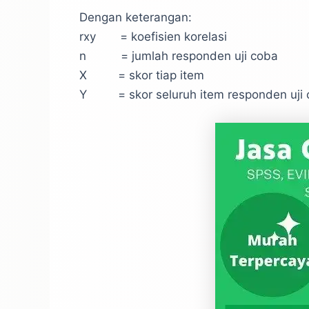
Dengan keterangan:
rxy = koefisien korelasi
n = jumlah responden uji coba
X = skor tiap item
Y = skor seluruh item responden uji 