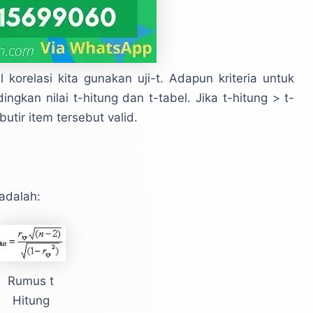
 korelasi kita gunakan uji-t. Adapun kriteria untuk
kan nilai t-hitung dan t-tabel. Jika t-hitung > t-
utir item tersebut valid.
adalah:
Rumus t
Hitung