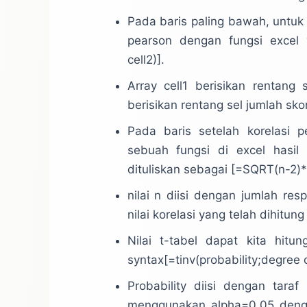
Pada baris paling bawah, untuk se
pearson dengan fungsi excel y
cell2)].
Array cell1 berisikan rentang
berisikan rentang sel jumlah sk
Pada baris setelah korelasi p
sebuah fungsi di excel hasil 
dituliskan sebagai [=SQRT(n-2)*
nilai n diisi dengan jumlah res
nilai korelasi yang telah dihitu
Nilai t-tabel dapat kita hit
syntax[=tinv(probability;degree 
Probability diisi dengan taraf 
menggunakan alpha=0,05 deng