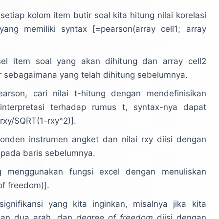
tiap kolom item butir soal kita hitung nilai korelasi
ang memiliki syntax [=pearson(array cell1; array
 sel item soal yang akan dihitung dan array cell2
or sebagaimana yang telah dihitung sebelumnya.
earson, cari nilai t-hitung dengan mendefinisikan
interpretasi terhadap rumus t, syntax-nya dapat
rxy/SQRT(1-rxy^2)].
ponden instrumen angket dan nilai rxy diisi dengan
ng pada baris sebelumnya.
ung menggunakan fungsi excel dengan menuliskan
of freedom)].
signifikansi yang kita inginkan, misalnya jika kita
an dua arah, dan
degree of freedom
diisi dengan