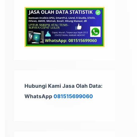
t
u
k
:
Hubungi Kami Jasa Olah Data:
WhatsApp
081515699060