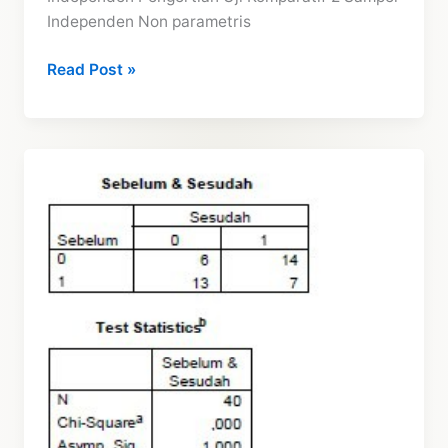
Independen Non parametris
Uji
Read Post »
Komparatif
2
Sampel
Independen
Non
Parametris