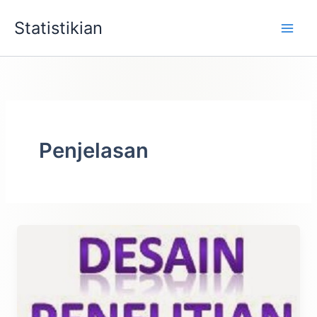
Lewati
Statistikian
ke
konten
Penjelasan