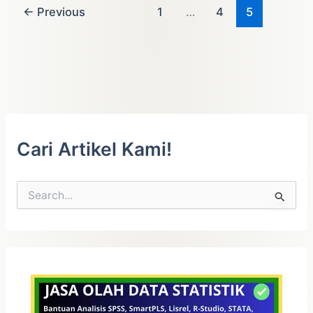
←
Previous
1
…
4
5
Cari Artikel Kami!
C
a
r
i
u
n
t
u
k
: