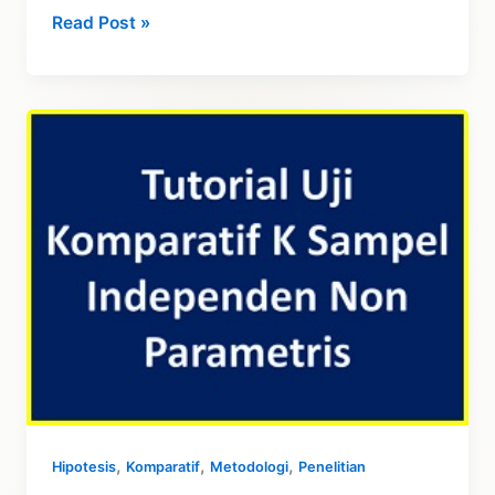
Penjelasan
Read Post »
Uji
Asosiatif
Non
Parametris
,
,
,
Hipotesis
Komparatif
Metodologi
Penelitian