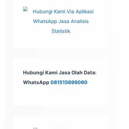
t
u
k
:
Hubungi Kami Jasa Olah Data:
WhatsApp
081515699060