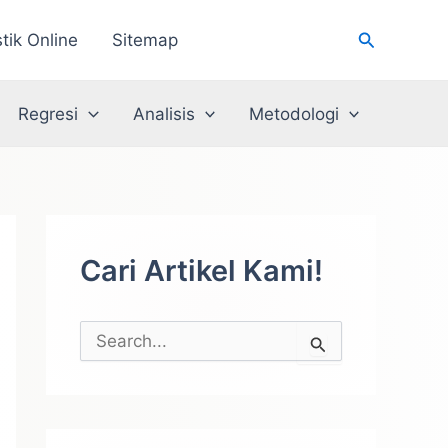
Cari
stik Online
Sitemap
Regresi
Analisis
Metodologi
Cari Artikel Kami!
C
a
r
i
u
n