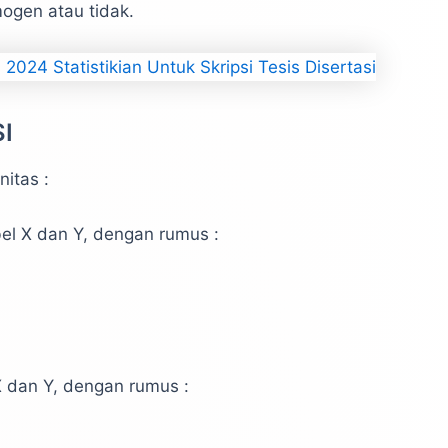
mogen atau tidak.
I
itas :
bel X dan Y, dengan rumus :
X dan Y, dengan rumus :