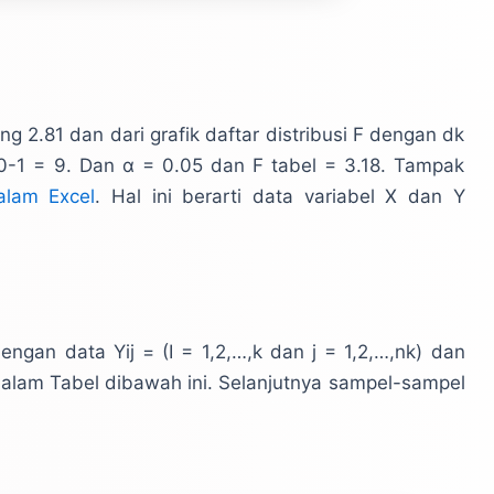
ng 2.81 dan dari grafik daftar distribusi F dengan dk
0-1 = 9. Dan α = 0.05 dan F tabel = 3.18. Tampak
alam Excel
. Hal ini berarti data variabel X dan Y
ngan data Yij = (I = 1,2,…,k dan j = 1,2,…,nk) dan
dalam Tabel dibawah ini. Selanjutnya sampel-sampel