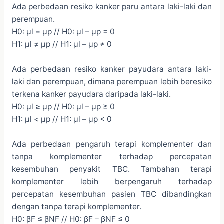
Ada perbedaan resiko kanker paru antara laki-laki dan
perempuan.
H0: μl = μp // H0: μl – μp = 0
H1: μl ≠ μp // H1: μl – μp ≠ 0
Ada perbedaan resiko kanker payudara antara laki-
laki dan perempuan, dimana perempuan lebih beresiko
terkena kanker payudara daripada laki-laki.
H0: μl ≥ μp // H0: μl – μp ≥ 0
H1: μl < μp // H1: μl – μp < 0
Ada perbedaan pengaruh terapi komplementer dan
tanpa komplementer terhadap percepatan
kesembuhan penyakit TBC. Tambahan terapi
komplementer lebih berpengaruh terhadap
percepatan kesembuhan pasien TBC dibandingkan
dengan tanpa terapi komplementer.
H0: βF ≤ βNF // H0: βF – βNF ≤ 0