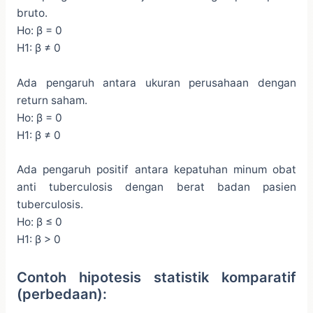
bruto.
Ho: β = 0
H1: β ≠ 0
Ada pengaruh antara ukuran perusahaan dengan
return saham.
Ho: β = 0
H1: β ≠ 0
Ada pengaruh positif antara kepatuhan minum obat
anti tuberculosis dengan berat badan pasien
tuberculosis.
Ho: β ≤ 0
H1: β > 0
Contoh hipotesis statistik komparatif
(perbedaan):