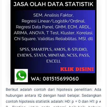
Berikut adalah contoh dari hipotesis penelitian: Ada
hubungan antara IQ dengan hasil belajar. Sedangkan
contoh hipotesis statistik adalah: H0: ρ = 0 dan H1: ρ ≠