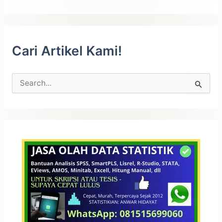
Cari Artikel Kami!
C
a
r
i
u
n
t
u
k
: