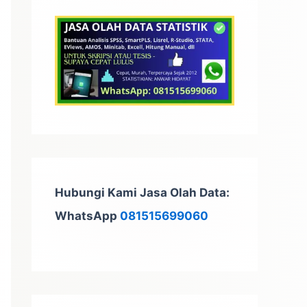
t
u
k
:
Hubungi Kami Jasa Olah Data:
WhatsApp
081515699060