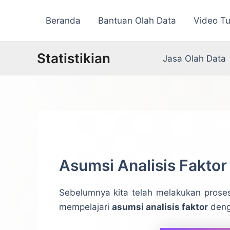
Lewati
Beranda
Bantuan Olah Data
Video Tu
ke
konten
Statistikian
Jasa Olah Data
Asumsi Analisis Fakto
Sebelumnya kita telah melakukan pros
mempelajari
asumsi analisis faktor
denga