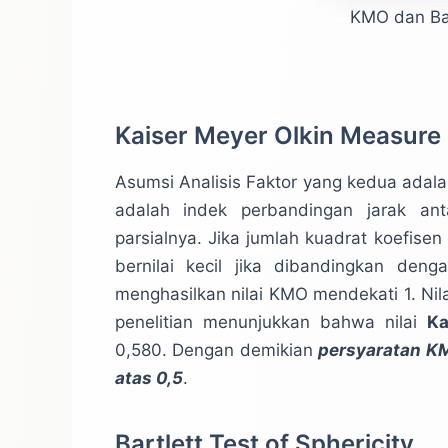
KMO dan Bart
Kaiser Meyer Olkin Measure
Asumsi Analisis Faktor yang kedua adala
adalah indek perbandingan jarak anta
parsialnya. Jika jumlah kuadrat koefisen 
bernilai kecil jika dibandingkan deng
menghasilkan nilai KMO mendekati 1. Nila
penelitian menunjukkan bahwa nilai
Ka
0,580. Dengan demikian
persyaratan KM
atas 0,5
.
Bartlett Test of Sphericity