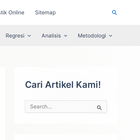
Cari
stik Online
Sitemap
Regresi
Analisis
Metodologi
Cari Artikel Kami!
C
a
r
i
u
n