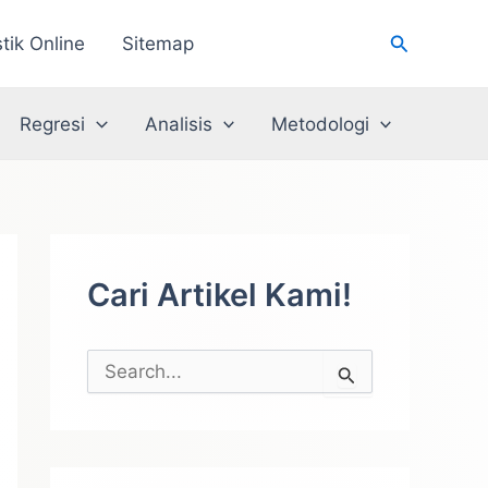
Cari
stik Online
Sitemap
Regresi
Analisis
Metodologi
Cari Artikel Kami!
C
a
r
i
u
n