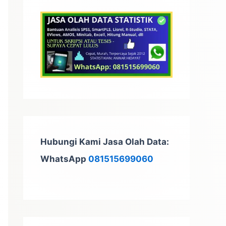
t
u
k
:
Hubungi Kami Jasa Olah Data:
WhatsApp
081515699060