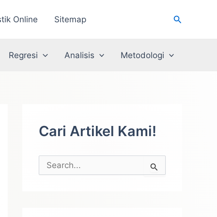
Cari
stik Online
Sitemap
Regresi
Analisis
Metodologi
Cari Artikel Kami!
C
a
r
i
u
n