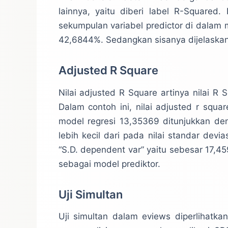
lainnya, yaitu diberi label R-Squared
sekumpulan variabel predictor di dalam
42,6844%. Sedangkan sisanya dijelaskan ol
Adjusted R Square
Nilai adjusted R Square artinya nilai R S
Dalam contoh ini, nilai adjusted r squa
model regresi 13,35369 ditunjukkan de
lebih kecil dari pada nilai standar devi
“S.D. dependent var” yaitu sebesar 17,4
sebagai model prediktor.
Uji Simultan
Uji simultan dalam eviews diperlihatkan 