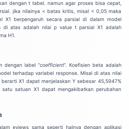
gkan dengan t tabel. namun agar proses bisa cepat,
rsial. jika nilainya < batas kritis, misal < 0,05 maka
el X1 berpengaruh secara parsial di dalam model
 di atas adalah nilai p value t parsial X1 adalah
ma H1.
n dengan label “
coefficient
“. Koefisien beta adalah
odel terhadap variabel response. Misal di atas nilai
g berarti X1 dapat menjelaskan Y sebesar 45,5947%
an satu satuan X1 dapat mengakibatkan perubahan
a
dalam eviews sama seperti halnya dengan aplikasi