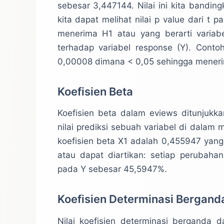
sebesar 3,447144. Nilai ini kita bandin
kita dapat melihat nilai p value dari t pa
menerima H1 atau yang berarti variab
terhadap variabel response (Y). Contoh
0,00008 dimana < 0,05 sehingga meneri
Koefisien Beta
Koefisien beta dalam eviews ditunjukka
nilai prediksi sebuah variabel di dalam m
koefisien beta X1 adalah 0,455947 yan
atau dapat diartikan: setiap perubah
pada Y sebesar 45,5947%.
Koefisien Determinasi Bergand
Nilai koefisien determinasi berganda 