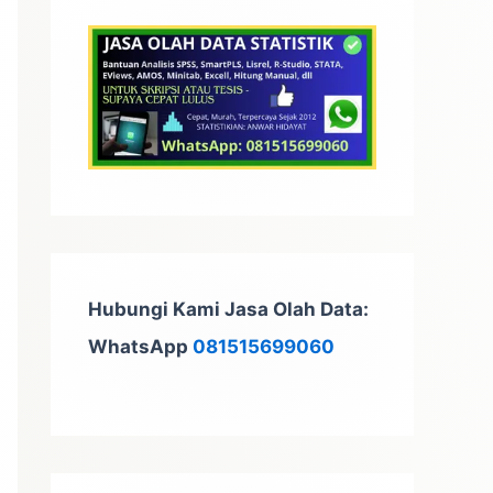
t
u
k
:
Hubungi Kami Jasa Olah Data:
WhatsApp
081515699060