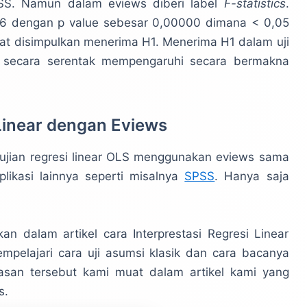
PSS. Namun dalam eviews diberi label
F-statistics
.
11916 dengan p value sebesar 0,00000 dimana < 0,05
apat disimpulkan menerima H1. Menerima H1 dalam uji
s secara serentak mempengaruhi secara bermakna
Linear dengan Eviews
ujian regresi linear OLS menggunakan eviews sama
ikasi lainnya seperti misalnya
SPSS
. Hanya saja
kan dalam artikel cara Interprestasi Regresi Linear
mpelajari cara uji asumsi klasik dan cara bacanya
san tersebut kami muat dalam artikel kami yang
s.