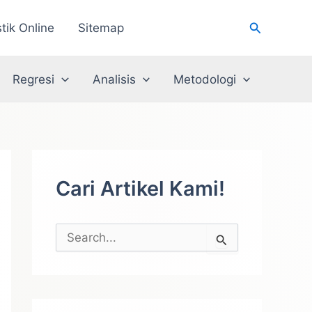
Cari
stik Online
Sitemap
Regresi
Analisis
Metodologi
Cari Artikel Kami!
C
a
r
i
u
n