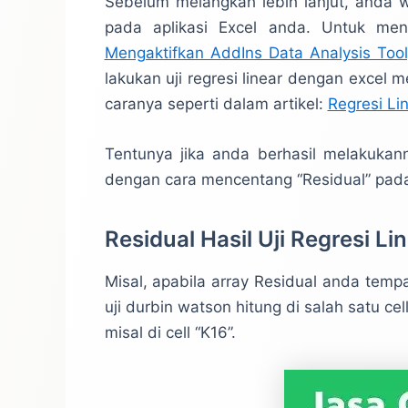
Sebelum melangkah lebih lanjut, anda 
pada aplikasi Excel anda. Untuk meng
Mengaktifkan AddIns Data Analysis Too
lakukan uji regresi linear dengan excel
caranya seperti dalam artikel:
Regresi Li
Tentunya jika anda berhasil melakuka
dengan cara mencentang “Residual” pada 
Residual Hasil Uji Regresi Li
Misal, apabila array Residual anda tempa
uji durbin watson hitung di salah satu cel
misal di cell “K16”.