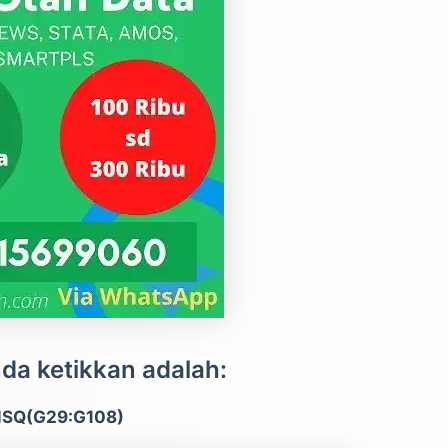
da ketikkan adalah:
SQ(G29:G108)