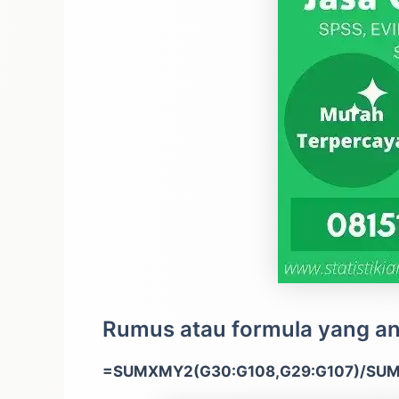
Rumus atau formula yang an
=SUMXMY2(G30:G108,G29:G107)/SUM