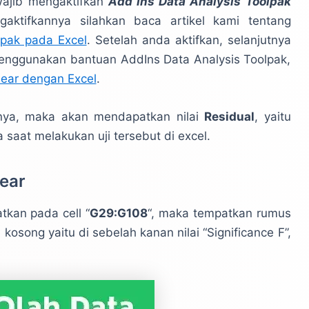
wajib mengaktifkan
Add Ins Data Analysis Toolpak
aktifkannya silahkan baca artikel kami tentang
lpak pada Excel
. Setelah anda aktifkan, selanjutnya
 menggunakan bantuan AddIns Data Analysis Toolpak,
near dengan Excel
.
nnya, maka akan mendapatkan nilai
Residual
, yaitu
saat melakukan uji tersebut di excel.
near
tkan pada cell “
G29:G108
“, maka tempatkan rumus
l kosong yaitu di sebelah kanan nilai “Significance F”,