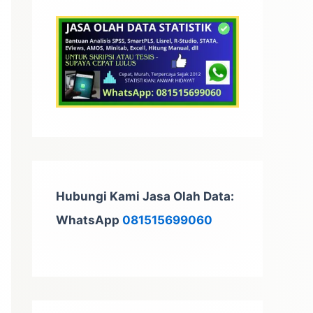
t
u
k
:
Hubungi Kami Jasa Olah Data:
WhatsApp
081515699060