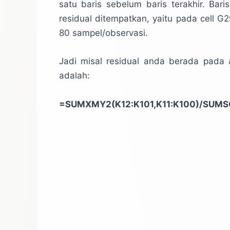
satu baris sebelum baris terakhir. Ba
residual ditempatkan, yaitu pada cell 
80 sampel/observasi.
Jadi misal residual anda berada pada
adalah:
=SUMXMY2(K12:K101,K11:K100)/SUMSQ