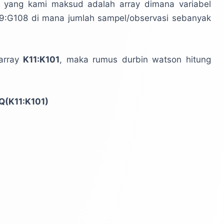
ris yang kami maksud adalah array dimana variabel
G29:G108 di mana jumlah sampel/observasi sebanyak
 array
K11:K101
, maka rumus durbin watson hitung
(K11:K101)