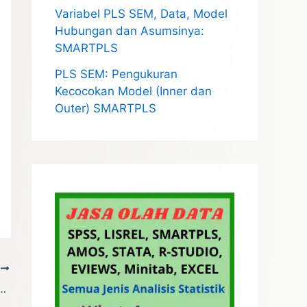
Variabel PLS SEM, Data, Model
Hubungan dan Asumsinya:
SMARTPLS
PLS SEM: Pengukuran
Kecocokan Model (Inner dan
Outer) SMARTPLS
T
i Mann Whitney U Test – Lengkap