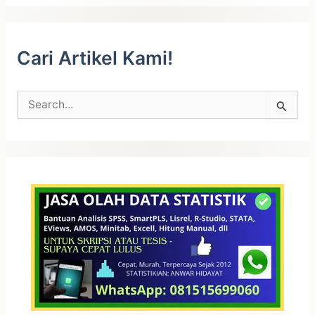
Cari Artikel Kami!
C
a
r
i
u
n
t
u
k
: