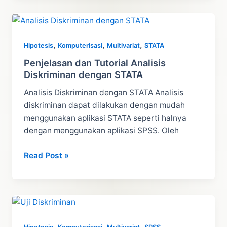
dengan
STATA
,
,
,
Hipotesis
Komputerisasi
Multivariat
STATA
Penjelasan dan Tutorial Analisis
Diskriminan dengan STATA
Analisis Diskriminan dengan STATA Analisis
diskriminan dapat dilakukan dengan mudah
menggunakan aplikasi STATA seperti halnya
dengan menggunakan aplikasi SPSS. Oleh
Penjelasan
Read Post »
dan
Tutorial
Analisis
Diskriminan
dengan
,
,
,