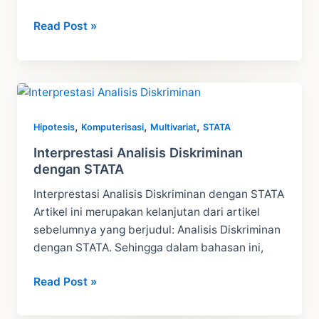
Rumus
Read Post »
KR
20
Dan
Tutorial
Cara
,
,
,
Hipotesis
Komputerisasi
Multivariat
STATA
Hitung
Dengan
Interprestasi Analisis Diskriminan
dengan STATA
Excel
Interprestasi Analisis Diskriminan dengan STATA
Artikel ini merupakan kelanjutan dari artikel
sebelumnya yang berjudul: Analisis Diskriminan
dengan STATA. Sehingga dalam bahasan ini,
Interprestasi
Read Post »
Analisis
Diskriminan