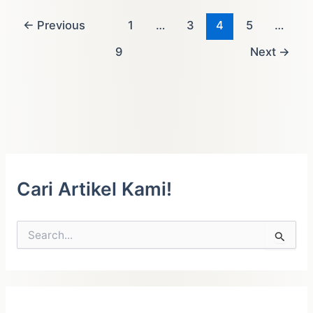
STATA
←
Previous
1
…
3
4
5
…
9
Next
→
Cari Artikel Kami!
C
a
r
i
u
n
t