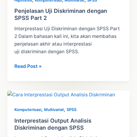
Hipotesis
Komputerisasi
Multivariat
SPSS
STATA
Penjelasan Uji Diskriminan dengan
SPSS Part 2
Interprestasi Uji Diskriminan dengan SPSS Part
2 Dalam bahasan kali ini, kita akan membahas
penjelasan akhir atau interprestasi
uji diskriminan dengan SPSS.
Penjelasan
Read Post »
Uji
Diskriminan
dengan
SPSS
Part
,
,
Komputerisasi
Multivariat
SPSS
2
Interprestasi Output Analisis
Diskriminan dengan SPSS