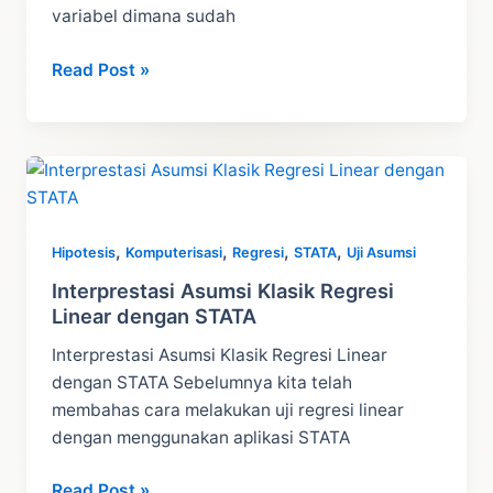
variabel dimana sudah
Tutorial
Read Post »
Analisis
Diskriminan
dengan
Aplikasi
SPSS
,
,
,
,
Hipotesis
Komputerisasi
Regresi
STATA
Uji Asumsi
Interprestasi Asumsi Klasik Regresi
Linear dengan STATA
Interprestasi Asumsi Klasik Regresi Linear
dengan STATA Sebelumnya kita telah
membahas cara melakukan uji regresi linear
dengan menggunakan aplikasi STATA
Interprestasi
Read Post »