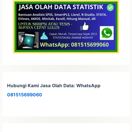
u
k
:
Hubungi Kami Jasa Olah Data: WhatsApp
081515699060