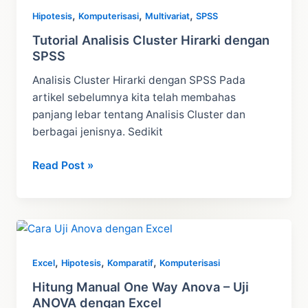
,
,
,
Hipotesis
Komputerisasi
Multivariat
SPSS
Tutorial Analisis Cluster Hirarki dengan
SPSS
Analisis Cluster Hirarki dengan SPSS Pada
artikel sebelumnya kita telah membahas
panjang lebar tentang Analisis Cluster dan
berbagai jenisnya. Sedikit
Tutorial
Read Post »
Analisis
Cluster
Hirarki
dengan
SPSS
,
,
,
Excel
Hipotesis
Komparatif
Komputerisasi
Hitung Manual One Way Anova – Uji
ANOVA dengan Excel