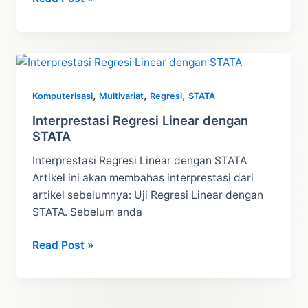
Asumsi
Klasik
Regresi
Linear
dengan
,
,
,
Komputerisasi
Multivariat
Regresi
STATA
STATA
Interprestasi Regresi Linear dengan
STATA
Interprestasi Regresi Linear dengan STATA
Artikel ini akan membahas interprestasi dari
artikel sebelumnya: Uji Regresi Linear dengan
STATA. Sebelum anda
Interprestasi
Read Post »
Regresi
Linear
dengan