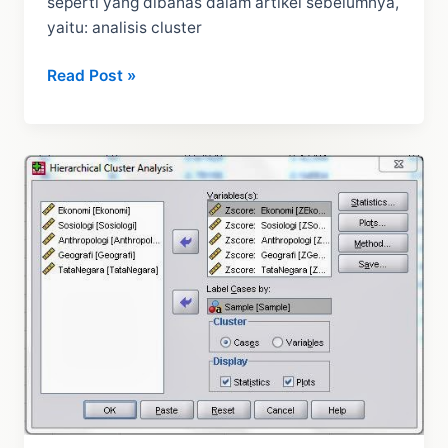
seperti yang dibahas dalam artikel sebelumnya,
yaitu: analisis cluster
Interprestasi
Read Post »
Analisis
Cluster
Hirarki
dengan
SPSS