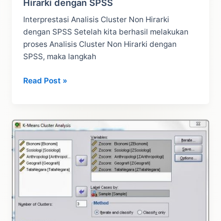
Hirarki dengan SPSS
Interprestasi Analisis Cluster Non Hirarki
dengan SPSS Setelah kita berhasil melakukan
proses Analisis Cluster Non Hirarki dengan
SPSS, maka langkah
Interprestasi
Read Post »
Analisis
Cluster
Non
Hirarki
dengan
SPSS