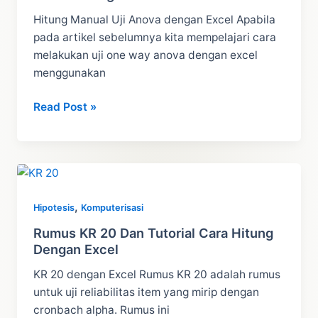
Hitung Manual Uji Anova dengan Excel Apabila
pada artikel sebelumnya kita mempelajari cara
melakukan uji one way anova dengan excel
menggunakan
Hitung
Read Post »
Manual
One
Way
Anova
–
,
Hipotesis
Komputerisasi
Uji
ANOVA
Rumus KR 20 Dan Tutorial Cara Hitung
Dengan Excel
dengan
Excel
KR 20 dengan Excel Rumus KR 20 adalah rumus
untuk uji reliabilitas item yang mirip dengan
cronbach alpha. Rumus ini