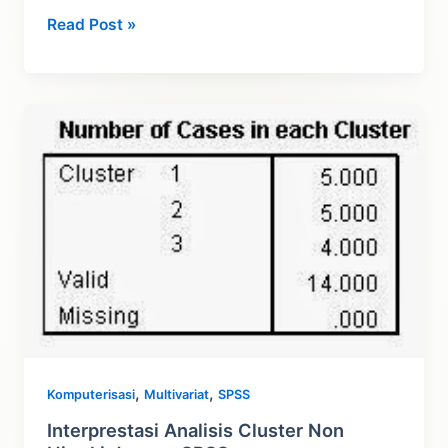
Analisis
Read Post »
Faktor
SPSS
,
,
Komputerisasi
Multivariat
SPSS
Interprestasi Analisis Cluster Non