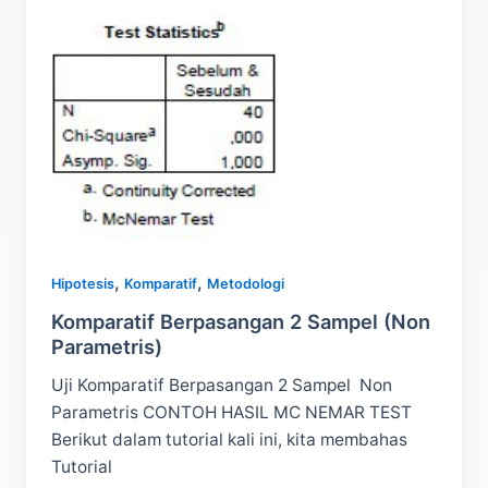
,
,
Hipotesis
Komparatif
Metodologi
Komparatif Berpasangan 2 Sampel (Non
Parametris)
Uji Komparatif Berpasangan 2 Sampel Non
Parametris CONTOH HASIL MC NEMAR TEST
Berikut dalam tutorial kali ini, kita membahas
Tutorial