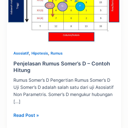
,
,
Asosiatif
Hipotesis
Rumus
Penjelasan Rumus Somer’s D – Contoh
Hitung
Rumus Somer’s D Pengertian Rumus Somer’s D
Uji Somer’s D adalah salah satu dari uji Asosiatif
Non Parametris. Somer’s D mengukur hubungan
[…]
Penjelasan
Read Post »
Rumus