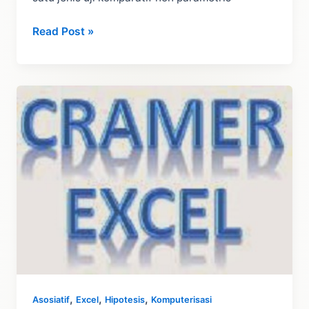
Tutorial
Read Post »
Rumus
Chi
Square
Dan
Metode
Hitung
,
,
,
Asosiatif
Excel
Hipotesis
Komputerisasi