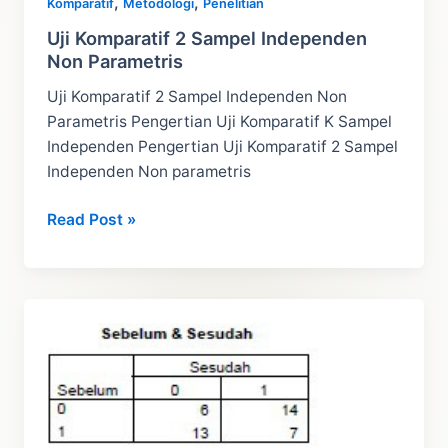
,
,
Komparatif
Metodologi
Penelitian
Uji Komparatif 2 Sampel Independen
Non Parametris
Uji Komparatif 2 Sampel Independen Non
Parametris Pengertian Uji Komparatif K Sampel
Independen Pengertian Uji Komparatif 2 Sampel
Independen Non parametris
Uji
Read Post »
Komparatif
2
Sampel
Independen
Non
Parametris