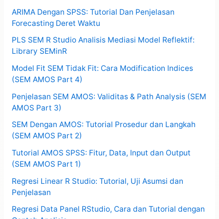
ARIMA Dengan SPSS: Tutorial Dan Penjelasan
Forecasting Deret Waktu
PLS SEM R Studio Analisis Mediasi Model Reflektif:
Library SEMinR
Model Fit SEM Tidak Fit: Cara Modification Indices
(SEM AMOS Part 4)
Penjelasan SEM AMOS: Validitas & Path Analysis (SEM
AMOS Part 3)
SEM Dengan AMOS: Tutorial Prosedur dan Langkah
(SEM AMOS Part 2)
Tutorial AMOS SPSS: Fitur, Data, Input dan Output
(SEM AMOS Part 1)
Regresi Linear R Studio: Tutorial, Uji Asumsi dan
Penjelasan
Regresi Data Panel RStudio, Cara dan Tutorial dengan