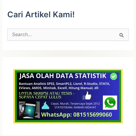
Cari Artikel Kami!
C
a
r
i
u
n
t
u
k
: