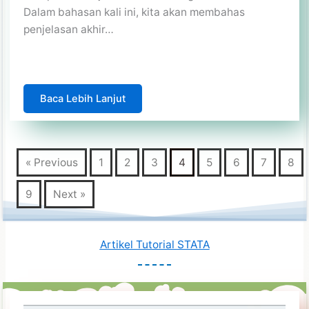
Dalam bahasan kali ini, kita akan membahas
penjelasan akhir…
Baca Lebih Lanjut
« Previous
1
2
3
4
5
6
7
8
9
Next »
Artikel Tutorial
STATA