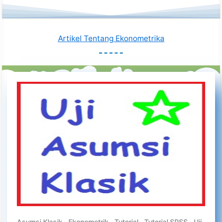
Artikel Tentang Ekonometrika
Asumsi Klasik
,
Ekonometrik
,
Tutorial
,
Tutorial SPSS
,
Uji