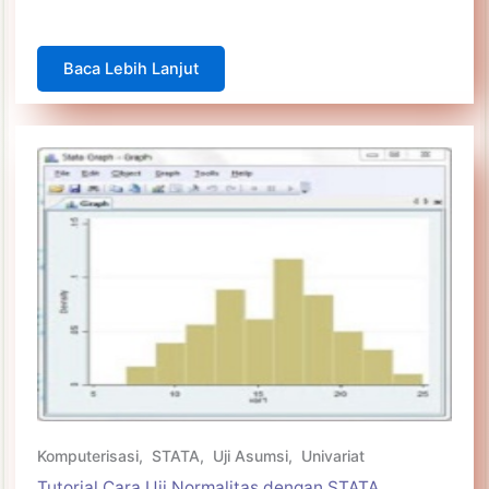
Baca Lebih Lanjut
Komputerisasi
,
STATA
,
Uji Asumsi
,
Univariat
Tutorial Cara Uji Normalitas dengan STATA